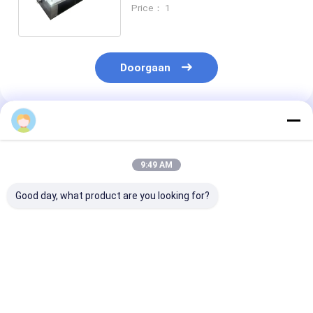
warmteoverdracht luchtkoeler
Price： 1
Doorgaan
Geadviseerde Producten
9:49 AM
Good day, what product are you looking for?
Industrieel
Aluminiumvinnenmateriaal
Verdunningap
verdampend
koelruimte-
voor koelkame
luchtkoeler
verdamping voor
elektrisch
verdamper voor
omgevingstemperatuur
ontdooiingssy
invriezer
van -35°C tot 45°C
Beste prijs
Beste prijs
Beste pri