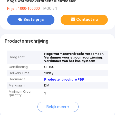
hoge warmteoverdracht luchtkoeler
Prijs：1000-100000
MOQ：1
Beste prijs
Contact nu
Productomschrijving
,
Hoge warmteoverdracht verdamper
Hoog licht
,
Verdunner voor stroomvoorziening
Verdunner van het koelsysteem
Certificering
CE ISO
Delivery Time
20day
Document
Productenbrochure PDF
Merknaam
DM
Minimum Order
1
Quantity
Bekijk meer