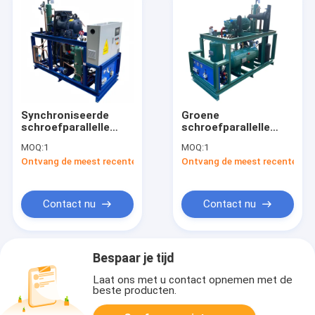
Synchroniseerde
Groene
schroefparallelle
schroefparallelle
eenheid in metaal
eenheid voor
MOQ:
1
MOQ:
1
industriële
Ontvang de meest recente Prijs
Ontvang de meest recente Prij
toepassingen
Contact nu
Contact nu
Bespaar je tijd
Laat ons met u contact opnemen met de
beste producten.