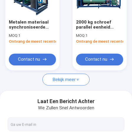
Over Ons
Fabriekstour
Metalen materiaal
2000 kg schroef
synchroniseerde
parallel eenheid
Kwaliteitscontrole
schroef eenheid
gemaakt van stevig
MOQ:
1
MOQ:
1
Langdurige
metaal voor
Ontvang de meest recente Prijs
Ontvang de meest recente Prij
duurzaamheid voor
industriële
Neem contact met ons op
stabiele wandeling in
toepassingen lopen
koeler
in koeler
Nieuws
Contact nu
Contact nu
Gevallen
Bekijk meer
condenserende eenheid
Laat Een Bericht Achter
We Zullen Snel Antwoorden
Parallelle schroefeenheid
Lucht Koelere Condensator