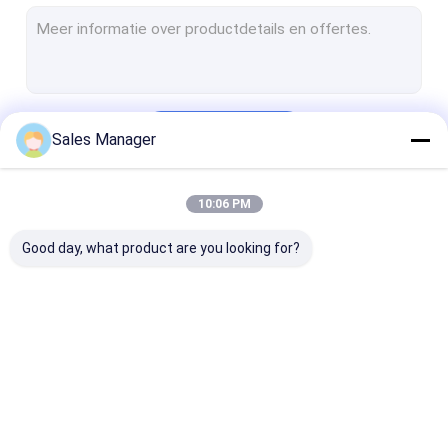
Koude Zaal Evaporator
Aircoolercompressor
Koude Bergruimte
Doorgaan
Sales Manager
Snelle Tunneldiepvriezer
Koude ruimtepaneel
10:06 PM
Onze Categorieën
Verkoelingsenergie
Good day, what product are you looking for?
condenserende
Parallelle
Lucht Koelere
eenheid
schroefeenheid
Condensator