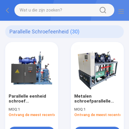
Parallelle Schroefeenheid
(30)
Parallelle eenheid
Metalen
schroef
schroefparallelle
ontgrendelen en
eenheid
MOQ:
1
MOQ:
1
moeiteloos
condensatie-eenheid
Ontvang de meest recente Prijs
Ontvang de meest recente Prij
bevestigen
- Groene industriële
sterkteoplossing