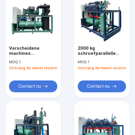
Verscheidene
2000 kg
machines
schroefparallelle
bevestiging parallel
eenheid voor het
MOQ:
1
MOQ:
1
schroefdraaier voor
bevestigen
Ontvang de meest recente Prijs
Ontvang de meest recente Prij
product Walk In
productfunctie
koeler kamer
bevestiging Walk In
Cooler
Contact nu
Contact nu
Huis
Producten
Video's