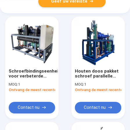
Geef uw vereiste
Schroefbindingseenheid
Houten doos pakket
voor verbeterde
schroef parallelle
industriële efficiëntie
eenheid voor stabiele
MOQ:
1
MOQ:
1
prestaties in Walk In
Ontvang de meest recente Prijs
Ontvang de meest recente Prij
koeler
Contact nu
Contact nu