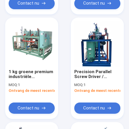
Contact nu
Contact nu
1 kg groene premium
Precision Parallel
industriële
Screw Driver /
schroefschroefmachine
Autosynchronised
MOQ:
1
MOQ:
1
Screw Kit
Ontvang de meest recente Prijs
Ontvang de meest recente Prij
Contact nu
Contact nu