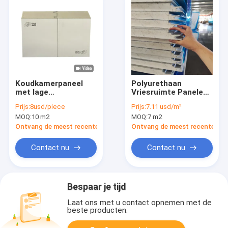
Koudkamerpaneel
Polyurethaan
met lage
Vriesruimte Panelen
warmtegeleidbaarheid
PU Geïsoleerde
Prijs:
8usd/piece
Prijs:
7.11 usd/m²
voor
koelruimte Sandwich
MOQ:
10 m2
MOQ:
7 m2
temperatuurregeling
Panel Voor
koelopslag
Ontvang de meest recente Prijs
Ontvang de meest recente Prij
Contact nu
Contact nu
Bespaar je tijd
Laat ons met u contact opnemen met de
beste producten.