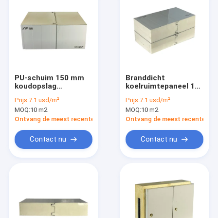
PU-schuim 150 mm
Branddicht
koudopslag
koelruimtepaneel 100
sandwichpaneel voor
mm Thermisch PU-
Prijs:
7.1 usd/m²
Prijs:
7.1 usd/m²
vis Fruit Beef Fresh
warmte-isolatie-
MOQ:
10 m2
MOQ:
10 m2
sandwichpaneel
Ontvang de meest recente Prijs
Ontvang de meest recente Prij
Contact nu
Contact nu
Huis
Producten
Video's