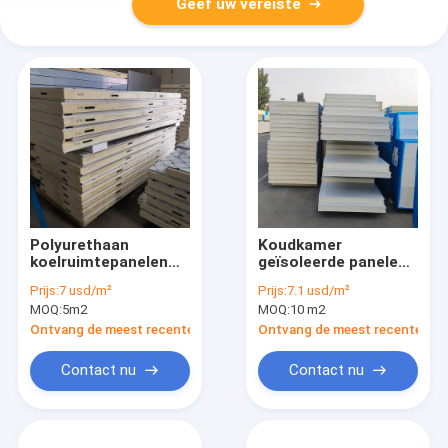
Geef uw vereiste
Polyurethaan
Koudkamer
koelruimtepanelen
geïsoleerde panelen,
PU geïsoleerde
schuim koelkast
Prijs:
7 usd/m²
Prijs:
7.1 usd/m²
broodjesvriezerkamerpanelen
geïsoleerde
MOQ:
5m2
MOQ:
10 m2
wandpanelen voor
koude opslag
Ontvang de meest recente Prijs
Ontvang de meest recente Prij
Contact nu
Contact nu