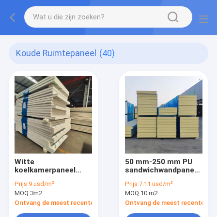
Koude Ruimtepaneel
(40)
Witte
50 mm-250 mm PU
koelkamerpaneel
sandwichwandpaneel
Rock Wool Sandwich
voor schoonkamer /
Prijs:
9 usd/m²
Prijs:
7.11 usd/m²
Buitenwand
koelkamer
MOQ:
3m2
MOQ:
10 m2
Sandwichpaneel
Ontvang de meest recente Prijs
Ontvang de meest recente Prij