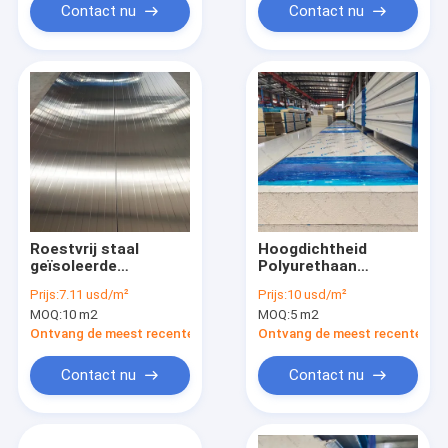
Contact nu
Contact nu
Roestvrij staal
Hoogdichtheid
geïsoleerde
Polyurethaan
koelkamerpanelen
koudkamer isolatie
Prijs:
7.11 usd/m²
Prijs:
10 usd/m²
waterdicht witte
panelen OEM / ODM
MOQ:
10 m2
MOQ:
5 m2
kleur
Ontvang de meest recente Prijs
Ontvang de meest recente Prij
Contact nu
Contact nu