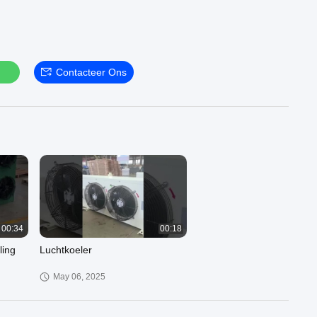
Contacteer Ons
00:34
00:18
ling
Luchtkoeler
May 06, 2025