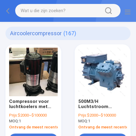
Aircoolercompressor
(167)
Compressor voor
500M3/H
luchtkoelers met
Luchtstroom
lage trillingen 500
Industrieel
Prijs:
$2000~$100000
Prijs:
$2000~$100000
M3/h Compressor
luchtkoeler
MOQ:
1
MOQ:
1
voor luchtstroomrol
Compressor
voor koelonderdelen
Draagbaar 220V-240V
Ontvang de meest recente Prijs
Ontvang de meest recente Prij
50Hz