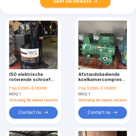
Geef uw vereiste
ISO elektrische
Afstandsbediende
roterende schroef
koelkamercompressor,
luchtcompressor
R507 R404
Prijs:
$2000~$100000
Prijs:
$2000~$100000
afstandsbediening
Halfhermetische
MOQ:
1
MOQ:
1
motor
koelcompressor
luchtcompressor
Ontvang de meest recente Prijs
Ontvang de meest recente Prij
Contact nu
Contact nu