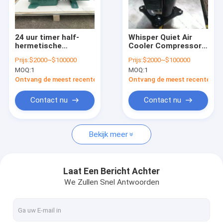
Over Ons
Fabriekstour
24 uur timer half-
Whisper Quiet Air
hermetische
Cooler Compressor
Kwaliteitscontrole
schroefcompressor
Rotary Type Met 3
Prijs:
$2000~$100000
Prijs:
$2000~$100000
laag geluid met
ventilator snelheden
MOQ:
1
MOQ:
1
R410A koelmiddel
/ 24 uur Timer
Neem contact met ons op
Ontvang de meest recente Prijs
Ontvang de meest recente Prij
Nieuws
Contact nu
Contact nu
Gevallen
Bekijk meer
condenserende eenheid
Laat Een Bericht Achter
We Zullen Snel Antwoorden
Parallelle schroefeenheid
Lucht Koelere Condensator