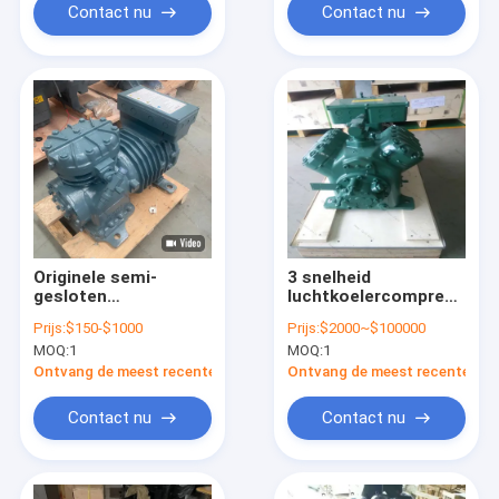
Contact nu
Contact nu
Originele semi-
3 snelheid
gesloten
luchtkoelercompressor
zuigercompressor
Draagbare roterende
Prijs:
$150-$1000
Prijs:
$2000~$100000
voor industriële
luchtcompressor
MOQ:
1
MOQ:
1
koeling bij lage
voor grote ruimte
temperatuur
Ontvang de meest recente Prijs
Ontvang de meest recente Prij
Contact nu
Contact nu