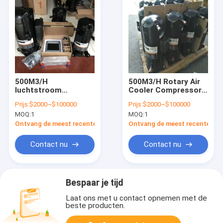
500M3/H
500M3/H Rotary Air
luchtstroom
Cooler Compressor
airconditioner
Draagbare
Prijs:
$2000~$100000
Prijs:
$2000~$100000
compressor met 3
koelcompressor
MOQ:
1
MOQ:
1
ventilator snelheden
en R507 koelmiddel
Ontvang de meest recente Prijs
Ontvang de meest recente Prij
Contact nu
Contact nu
Bespaar je tijd
Laat ons met u contact opnemen met de
beste producten.