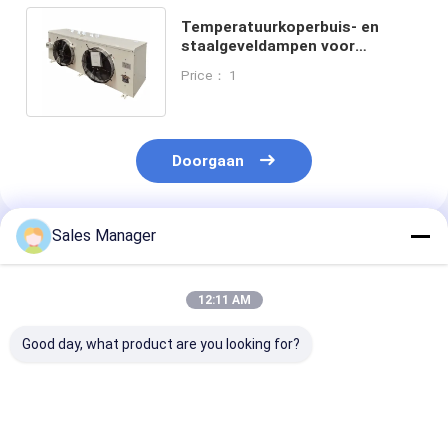
Temperatuurkoperbuis- en
staalgeveldampen voor
medium- en laagtemperatuur
Price： 1
koude opslag
Doorgaan
Sales Manager
Geadviseerde Producten
12:11 AM
Good day, what product are you looking for?
Industrieel
Aluminiumvinnenmateriaal
Verdunningap