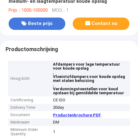
medium- en laagtemperatuur koude opslag
Prijs：1000-100000
MOQ：1
Beste prijs
Contact nu
Productomschrijving
Afdampers voor lage temperatuur
voor koude opslag
,
Vloeistofdampers voor koude opslag
Hoog licht
met stalen behuizing
,
Verdunningstoestellen voor koud
opslaan bij gemiddelde temperatuur
Certificering
CE ISO
Delivery Time
20day
Document
Productenbrochure PDF
Merknaam
DM
Minimum Order
1
Quantity