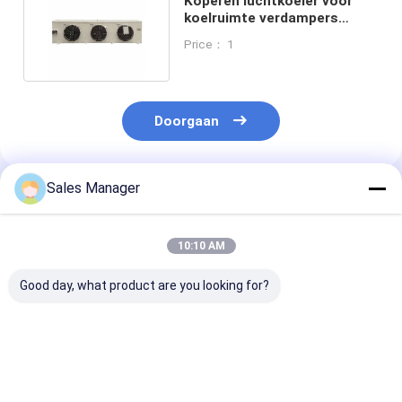
Koperen luchtkoeler voor
koelruimte verdampers
Verdamingsluchtkoeler
Price： 1
Doorgaan
Sales Manager
Geadviseerde Producten
10:10 AM
Good day, what product are you looking for?
Industrieel
Aluminiumvinnenmateriaal
Verdunningap
verdampend
koelruimte-
voor koelkame