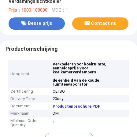
Verdamingsluchtkoeler
Prijs：1000-100000
MOQ：1
Beste prijs
Contact nu
Productomschrijving
,
Verkoelers voor koelruimte
eenheidsprijs voor
koelkamerverdampers
Hoog licht
,
de eenheid van de koude
ruimteevaporator
Certificering
CE ISO
Delivery Time
20day
Document
Productenbrochure PDF
Merknaam
DM
Minimum Order
1
Quantity