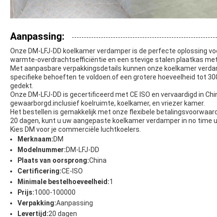
Aanpassing:
Onze DM-LFJ-DD koelkamer verdamper is de perfecte oplossing vo
warmte-overdrachtsefficiëntie en een stevige stalen plaatkas met 
Met aanpasbare verpakkingsdetails kunnen onze koelkamer ver
specifieke behoeften te voldoen.of een grotere hoeveelheid tot 30
gedekt.
Onze DM-LFJ-DD is gecertificeerd met CE ISO en vervaardigd in Ch
gewaarborgd.inclusief koelruimte, koelkamer, en vriezer kamer.
Het bestellen is gemakkelijk met onze flexibele betalingsvoorwaard
20 dagen, kunt u uw aangepaste koelkamer verdamper in no time u
Kies DM voor je commerciële luchtkoelers.
Merknaam:
DM
Modelnummer:
DM-LFJ-DD
Plaats van oorsprong:
China
Certificering:
CE-ISO
Minimale bestelhoeveelheid:
1
Prijs:
1000-100000
Verpakking:
Aanpassing
Levertijd:
20 dagen