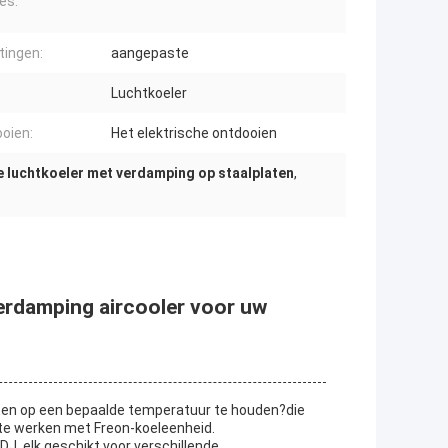
es:
ingen:
aangepaste
Luchtkoeler
oien:
Het elektrische ontdooien
 luchtkoeler met verdamping op staalplaten
,
verdamping aircooler voor uw
ten op een bepaalde temperatuur te houden?die
 te werken met Freon-koeleenheid.
 DJ, elk geschikt voor verschillende