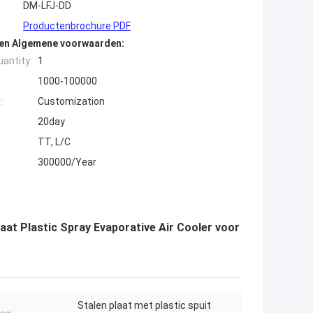
DM-LFJ-DD
Productenbrochure PDF
den Algemene voorwaarden:
antity:
1
1000-100000
:
Customization
20day
TT, L/C
300000/Year
t Plastic Spray Evaporative Air Cooler voor
Stalen plaat met plastic spuit