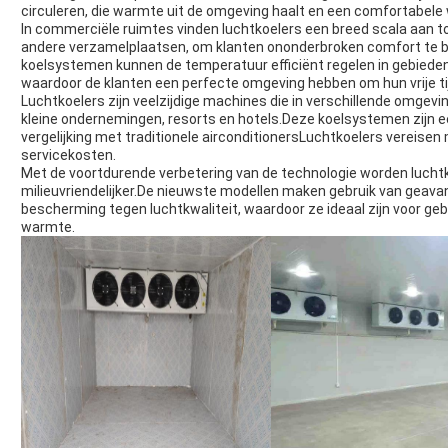
circuleren, die warmte uit de omgeving haalt en een comfortabel
In commerciële ruimtes vinden luchtkoelers een breed scala aan 
andere verzamelplaatsen, om klanten ononderbroken comfort te bi
koelsystemen kunnen de temperatuur efficiënt regelen in gebiede
waardoor de klanten een perfecte omgeving hebben om hun vrije ti
Luchtkoelers zijn veelzijdige machines die in verschillende omgev
kleine ondernemingen, resorts en hotels.Deze koelsystemen zijn ee
vergelijking met traditionele airconditionersLuchtkoelers vereisen
servicekosten.
Met de voortdurende verbetering van de technologie worden luchtko
milieuvriendelijker.De nieuwste modellen maken gebruik van geavan
bescherming tegen luchtkwaliteit, waardoor ze ideaal zijn voor ge
warmte.