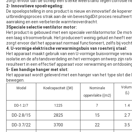
zorgt ervoor dat de schelp een sterke weerstand tegen corrosie heeft 
2- Innovatieve spoelregeling:
De spoelopstelling in ons product is nieuw en innovatief.de koper
uitbreidingsproces strak aan de vin bevestigdDit proces resulteer
aanraking en een verbeterde warmteoverdracht.
3Speciale selectie ventilator motor:
Het product is gebouwd met een speciale ventilatormotor. De moto
een laag stroomverbruik. Het produceert weinig geluid en heeft ee
zorgt ervoor dat het apparaat normaal functioneert, zelfs bij voc
4. U-vormige elektrische verwarmingsbuis van roestvrij staal:
Het apparaat maakt gebruik van een U-vormige buisvormige verwar
isolatie.en de afstandsverdeling en het vermogen ontwerp zijn rati
resulteert in een effectief apparaat voor verwarming en ontdooiing
5- Een handige hanger met slot:
Het apparaat wordt geleverd met een hanger van het type slot die 
bewegen.
Volum
Model
Koelcapaciteit ((W)
Nominale
(L)
oppervlakte ((m2)
DD-1.2/7
1225
7
1.4
DD-2.8/15
2825
15
2.7
DD-3.7/22
3700
22
3.5