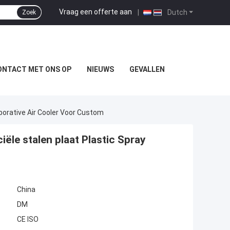
Vraag een offerte aan
|
Dutch
Zoek
ONTACT MET ONS OP
NIEUWS
GEVALLEN
orative Air Cooler Voor Custom
e stalen plaat Plastic Spray
China
DM
CE ISO