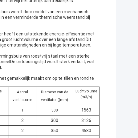
terwijl het uiterlijk aantrekkelijk is.
en buis wordt door middel van een mechanisch
t in een verminderde thermische weerstand bij
r heeft een uitstekende energie-efficiëntie met
n groot luchtvolume over een lange afstand.Dit
htige omstandigheden en bij lage temperaturen.
mingsbuis van roestvrij staal met een sterke
oneelDe ontdooiingstijd wordt sterk verkort, wat
.
het gemakkelijk maakt om op te tillen en rond te
e
Luchtvolume
Aantal
Diameter van de
(m3/h)
ventilatoren
ventilator ((mm)
1563
1
300
2
300
3126
2
350
4580