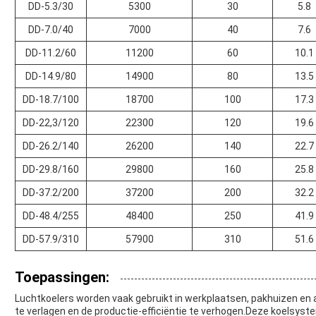
DD-5.3/30
5300
30
5.8
DD-7.0/40
7000
40
7.6
DD-11.2/60
11200
60
10.1
DD-14.9/80
14900
80
13.5
DD-18.7/100
18700
100
17.3
DD-22,3/120
22300
120
19.6
DD-26.2/140
26200
140
22.7
DD-29.8/160
29800
160
25.8
DD-37.2/200
37200
200
32.2
DD-48.4/255
48400
250
41.9
DD-57.9/310
57900
310
51.6
Toepassingen:
Luchtkoelers worden vaak gebruikt in werkplaatsen, pakhuizen en
te verlagen en de productie-efficiëntie te verhogen.Deze koelsyst