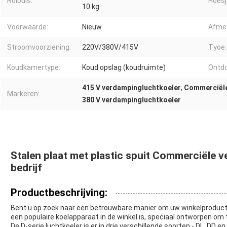
Rolbuis:
Hoesj
10 kg
Voorwaarde:
Nieuw
Afmet
Stroomvoorziening:
220V/380V/415V
Tyoe:
Koudkamertype:
Koud opslag (koudruimte)
Ontdo
415 V verdampingluchtkoeler
,
Commerciële
Markeren:
380 V verdampingluchtkoeler
Stalen plaat met plastic spuit Commerciële 
bedrijf
Productbeschrijving:
Bent u op zoek naar een betrouwbare manier om uw winkelproduc
een populaire koelapparaat in de winkel is, speciaal ontworpen om
De D-serie luchtkoeler is er in drie verschillende soorten - DL, DD en