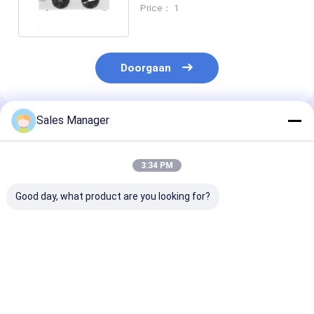
spoelbuis en vinmateriaal
Price： 1
Doorgaan
Sales Manager
Geadviseerde Producten
3:34 PM
Good day, what product are you looking for?
Industrieel
Aluminiumvinnenmateriaal
Verdunningap
verdampend
koelruimte-
voor koelkame
luchtkoeler
verdamping voor
elektrisch
verdamper voor
omgevingstemperatuur
ontdooiingssy
invriezer
van -35°C tot 45°C
Beste prijs
Beste prijs
Beste pri