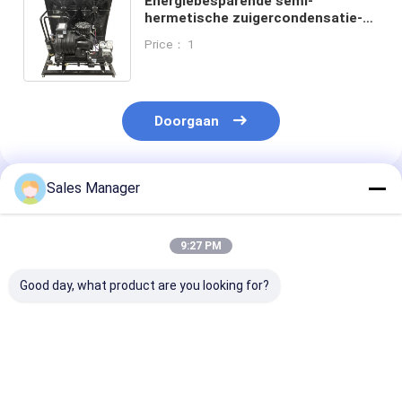
Energiebesparende semi-
hermetische zuigercondensatie-
eenheid met CAREL-controller en
Price： 1
luchtgekoelde condensator
Doorgaan
Sales Manager
Geadviseerde Producten
9:27 PM
Good day, what product are you looking for?
Veelzijdige axiale
Koelcondensatie-
2HP-30HP
ventilator
unit onderdelen met
condensatie-e