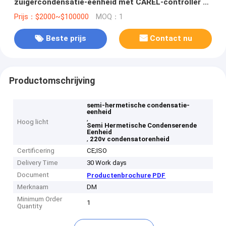
zuigercondensatie-eenheid met CAREL-controller en
luchtgekoelde condensator
Prijs：$2000~$100000
MOQ：1
Beste prijs
Contact nu
Productomschrijving
semi-hermetische condensatie-
eenheid
,
Hoog licht
Semi Hermetische Condenserende
Eenheid
,
220v condensatorenheid
Certificering
CE;ISO
Delivery Time
30 Work days
Document
Productenbrochure PDF
Merknaam
DM
Minimum Order
1
Quantity