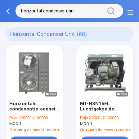
Horizontal Condenser Unit
(68)
Horizontale
MT-HSN15EL
condensatie-eenheid
Luchtgekoelde
met 380V/3p/50Hz
horizontale
Prijs:
$2000~$100000
Prijs:
$2000~$100000
spanning en
condensatie-eenheid
MOQ:
1
MOQ:
1
frequentie
met CAREL-
controller en HIGHLY
Ontvang de meest recente Prijs
Ontvang de meest recente Prij
rotor