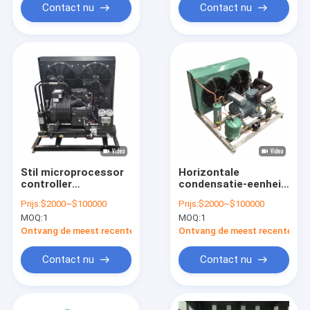
invertercompressor
Contact nu
Contact nu
Stil microprocessor
Horizontale
controller
condensatie-eenheid
horizontale
Luchtgekoelde
Prijs:
$2000~$100000
Prijs:
$2000~$100000
condensatie-eenheid
condensatie-
MOQ:
1
MOQ:
1
met 60Hz ventilator /
eenheden voor een
compressor
optimaal
Ontvang de meest recente Prijs
Ontvang de meest recente Prij
frequentie
commercieel
koelefficiënt
Contact nu
Contact nu