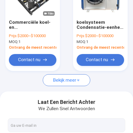
Over Ons
Fabriekstour
Commerciële koel-
koelsysteem
en
Condensatie-eenheid
Kwaliteitscontrole
condensatieeenheid
voor 0-10c En -15-
Prijs:
$2000~$100000
Prijs:
$2000~$100000
met een temperatuur
25c Temperatuur
MOQ:
1
MOQ:
1
van 0-10 °C en -15-25
wandeling in de
Neem contact met ons op
°C
vriezer
Ontvang de meest recente Prijs
Ontvang de meest recente Prij
Nieuws
Contact nu
Contact nu
Gevallen
Bekijk meer
condenserende eenheid
Laat Een Bericht Achter
We Zullen Snel Antwoorden
Parallelle schroefeenheid
Lucht Koelere Condensator