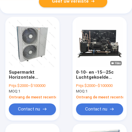
Geef uw vereiste
Supermarkt
0-10- en -15--25c
Horizontale
Luchtgekoelde
condensator voor
condensatie-
Prijs:
$2000~$100000
Prijs:
$2000~$100000
koelruimte
eenheden 5kw-
MOQ:
1
MOQ:
1
1000kw MT-HSN15EL
Horizontale
Ontvang de meest recente Prijs
Ontvang de meest recente Prij
condensatie-eenheid
Contact nu
Contact nu