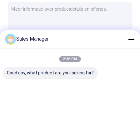
Koude Zaal Evaporator
Aircoolercompressor
Koude Bergruimte
Sales Manager
Doorgaan
Snelle Tunneldiepvriezer
Koude ruimtepaneel
2:36 PM
Onze Categorieën
Verkoelingsenergie
Good day, what product are you looking for?
condenserende
Parallelle
Lucht Koelere
eenheid
schroefeenheid
Condensator