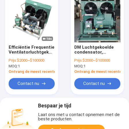
Efficiëntie Frequentie
DM Luchtgekoelde
Ventilatorluchtgekoelde
condensator,
horizontale
horizontale
Prijs:
$2000~$100000
Prijs:
$2000~$100000
condensatie-
condensator 60Hz
MOQ:
1
MOQ:
1
eenheden voor
koelruimte
Ontvang de meest recente Prijs
Ontvang de meest recente Prij
Contact nu
Contact nu
Bespaar je tijd
Laat ons met u contact opnemen met de
beste producten.