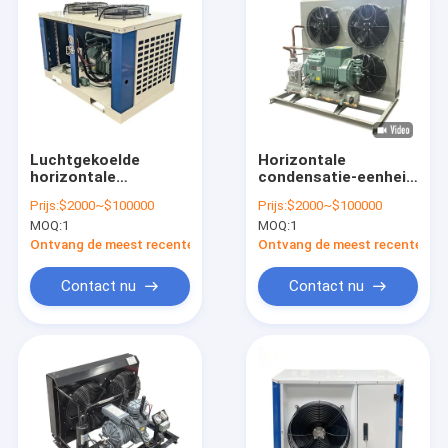
Luchtgekoelde
Horizontale
horizontale
condensatie-eenheid
condensatie-eenheid
met axiale ventilator
Prijs:
$2000~$100000
Prijs:
$2000~$100000
met
voor
MOQ:
1
MOQ:
1
frequentieventilator
verdampingstemperatuur
voor supermarkt
en efficiëntie van -40
Ontvang de meest recente Prijs
Ontvang de meest recente Prij
Walk In Freezer
°C tot 10 °C
Contact nu
Contact nu
Huis
Producten
Video's