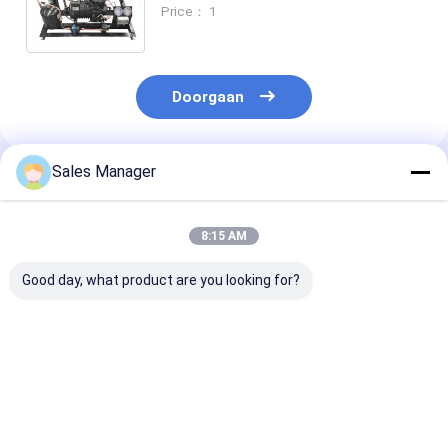
verdampingstemperatuur van -35-
Price： 1
23 graden Celsius
Doorgaan
Sales Manager
Geadviseerde Producten
8:15 AM
Good day, what product are you looking for?
Veelzijdige axiale
Koelcondensatie-
2HP-30HP
ventilator
unit onderdelen met
condensatie-e
luchtgekoelde
2HP-30HP
met een goede
condensorunits voor
compressor voor
compressor
koel- en vriescellen
koel- en vriescellen
wandelen in de
Beste prijs
Beste prijs
Beste pri