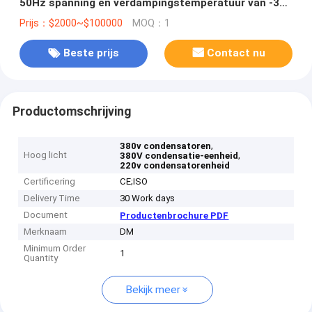
50Hz spanning en verdampingstemperatuur van -35-
23 graden Celsius
Prijs：$2000~$100000
MOQ：1
Beste prijs
Contact nu
Productomschrijving
,
380v condensatoren
Hoog licht
,
380V condensatie-eenheid
220v condensatorenheid
Certificering
CE;ISO
Delivery Time
30 Work days
Document
Productenbrochure PDF
Merknaam
DM
Minimum Order
1
Quantity
Bekijk meer