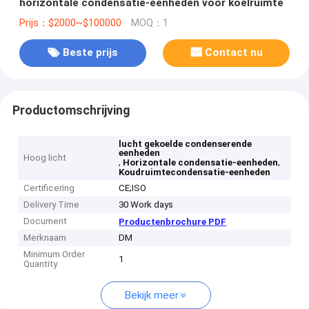
horizontale condensatie-eenheden voor koelruimte
Prijs：$2000~$100000
MOQ：1
Beste prijs
Contact nu
Productomschrijving
lucht gekoelde condenserende
eenheden
Hoog licht
,
,
Horizontale condensatie-eenheden
Koudruimtecondensatie-eenheden
Certificering
CE;ISO
Delivery Time
30 Work days
Document
Productenbrochure PDF
Merknaam
DM
Minimum Order
1
Quantity
Bekijk meer