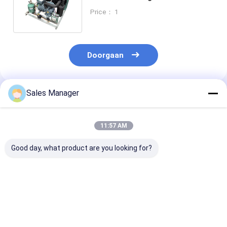
horizontale condensatie-
Price： 1
eenheden voor koelruimte
Doorgaan
Sales Manager
Geadviseerde Producten
11:57 AM
Good day, what product are you looking for?
Veelzijdige axiale
Koelcondensatie-
2HP-30HP
ventilator
unit onderdelen met
condensatie-e
luchtgekoelde
2HP-30HP
met een goede
condensorunits voor
compressor voor
compressor