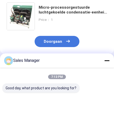
Micro-processorgestuurde
luchtgekoelde condensatie-eenheid
voor oplossingen voor de
Price： 1
beheersing van de temperatuur van
de koelkamer
Doorgaan
Sales Manager
Geadviseerde Producten
7:13 PM
Good day, what product are you looking for?
Veelzijdige axiale
Koelcondensatie-
2HP-30HP