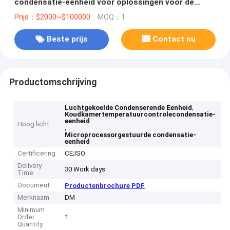
condensatie-eenheid voor oplossingen voor de
beheersing van de temperatuur van de koelkamer
Prijs：$2000~$100000
MOQ：1
Beste prijs
Contact nu
Productomschrijving
,
Luchtgekoelde Condenserende Eenheid
Koudkamertemperatuurcontrolecondensatie-
eenheid
Hoog licht
,
Microprocessorgestuurde condensatie-
eenheid
Certificering
CE;ISO
Delivery
30 Work days
Time
Document
Productenbrochure PDF
Merknaam
DM
Minimum
Order
1
Quantity