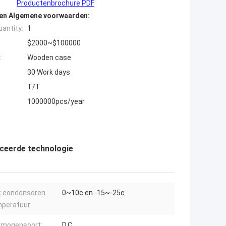
Productenbrochure PDF
den Algemene voorwaarden:
antity:
1
$2000~$100000
:
Wooden case
30 Work days
T/T
1000000pcs/year
ceerde technologie
t condenseren
0~10c en -15~-25c
peratuur:
rmogensoort:
D.C.