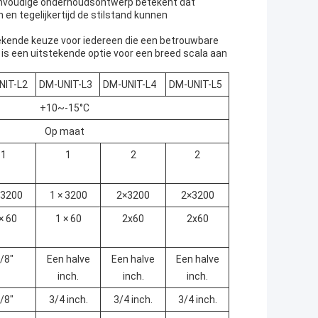
eenvoudige onderhoudsontwerp betekent dat
en tegelijkertijd de stilstand kunnen
tekende keuze voor iedereen die een betrouwbare
 is een uitstekende optie voor een breed scala aan
NIT-L2
DM-UNIT-L3
DM-UNIT-L4
DM-UNIT-L5
+10~-15°C
Op maat
1
1
2
2
 3200
1 × 3200
2×3200
2×3200
× 60
1 × 60
2x60
2x60
/8"
Een halve
Een halve
Een halve
inch.
inch.
inch.
/8"
3/4 inch.
3/4 inch.
3/4 inch.