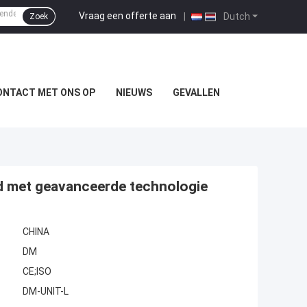
Vraag een offerte aan
|
Dutch
Zoek
ONTACT MET ONS OP
NIEUWS
GEVALLEN
d met geavanceerde technologie
CHINA
DM
CE;ISO
DM-UNIT-L