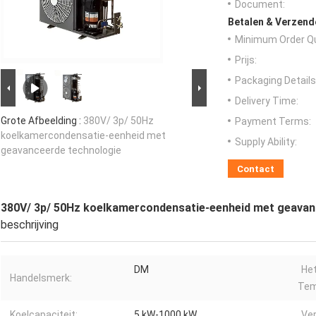
Document:
Betalen & Verzen
Minimum Order Qu
Prijs:
Packaging Details
Delivery Time:
Grote Afbeelding :
380V/ 3p/ 50Hz
Payment Terms:
koelkamercondensatie-eenheid met
Supply Ability:
geavanceerde technologie
Contact
380V/ 3p/ 50Hz koelkamercondensatie-eenheid met geavan
beschrijving
DM
He
Handelsmerk:
Tem
Koelcapaciteit:
5 kW-1000 kW
Ve