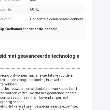
quentie:
60 Hz
oducten:
Horizontale condensatie-eenheid
3p Koelkamercondensatie-eenheid
,
eid met geavanceerde technologie
keurig ontworpen machine die talrijke voordelen
m aan de vraag naar koeling in zowel de
te voldoen.
en betrouwbare en stabiele bron van koude lucht
p kan worden vertrouwd dat het gedurende langere
de compressor maakt hem bovendien perfect
ing nodig hebben.
ijk. Het vereist geen gespecialiseerde expertise,