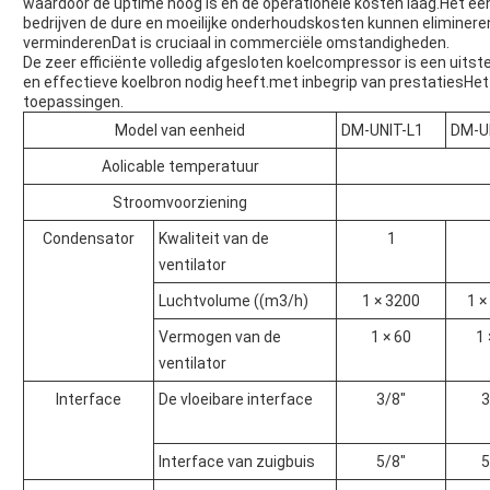
waardoor de uptime hoog is en de operationele kosten laag.Het 
bedrijven de dure en moeilijke onderhoudskosten kunnen elimineren 
verminderenDat is cruciaal in commerciële omstandigheden.
De zeer efficiënte volledig afgesloten koelcompressor is een uits
en effectieve koelbron nodig heeft.met inbegrip van prestatiesHet
toepassingen.
Model van eenheid
DM-UNIT-L1
DM-U
Aolicable temperatuur
Stroomvoorziening
Condensator
Kwaliteit van de
1
ventilator
Luchtvolume ((m3/h)
1 × 3200
1 ×
Vermogen van de
1 × 60
1 
ventilator
Interface
De vloeibare interface
3/8"
3
Interface van zuigbuis
5/8"
5