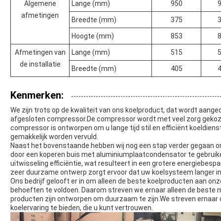
Algemene
Lange (mm)
950
afmetingen
Breedte (mm)
375
Hoogte (mm)
853
Afmetingen van
Lange (mm)
515
de installatie
Breedte (mm)
405
Kenmerken:
We zijn trots op de kwaliteit van ons koelproduct, dat wordt aang
afgesloten compressor.De compressor wordt met veel zorg gekozen
compressor is ontworpen om u lange tijd stil en efficiënt koeldien
gemakkelijk worden vervuld.
Naast het bovenstaande hebben wij nog een stap verder gegaan om
door een koperen buis met aluminiumplaatcondensator te gebrui
uitwisseling efficiëntie, wat resulteert in een grotere energiebespar
zeer duurzame ontwerp zorgt ervoor dat uw koelsysteem langer in o
Ons bedrijf gelooft er in om alleen de beste koelproducten aan onz
behoeften te voldoen. Daarom streven we ernaar alleen de beste
producten zijn ontworpen om duurzaam te zijn.We streven ernaar 
koelervaring te bieden, die u kunt vertrouwen.