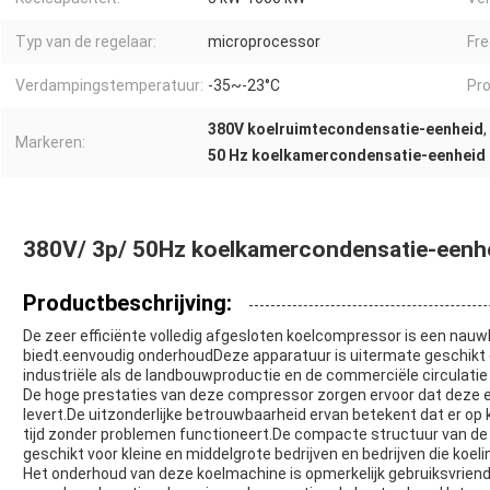
Typ van de regelaar:
microprocessor
Fre
Verdampingstemperatuur:
-35~-23°C
Pr
380V koelruimtecondensatie-eenheid
,
Markeren:
50 Hz koelkamercondensatie-eenheid
380V/ 3p/ 50Hz koelkamercondensatie-eenh
Productbeschrijving:
De zeer efficiënte volledig afgesloten koelcompressor is een nauw
biedt.eenvoudig onderhoudDeze apparatuur is uitermate geschikt o
industriële als de landbouwproductie en de commerciële circulatie 
De hoge prestaties van deze compressor zorgen ervoor dat deze e
levert.De uitzonderlijke betrouwbaarheid ervan betekent dat er o
tijd zonder problemen functioneert.De compacte structuur van 
geschikt voor kleine en middelgrote bedrijven en bedrijven die koel
Het onderhoud van deze koelmachine is opmerkelijk gebruiksvriendel