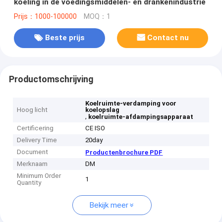
koeling in de voedingsmiddelen- en drankenindustrie
Prijs：1000-100000
MOQ：1
Beste prijs
Contact nu
Productomschrijving
Koelruimte-verdamping voor
Hoog licht
koelopslag
,
koelruimte-afdampingsapparaat
Certificering
CE ISO
Delivery Time
20day
Document
Productenbrochure PDF
Merknaam
DM
Minimum Order
1
Quantity
Bekijk meer