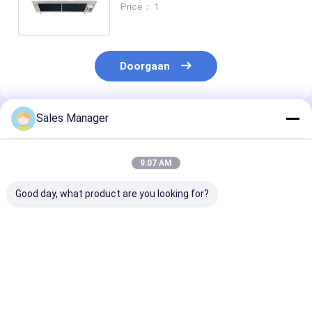
Price： 1
drankenindustrie
Doorgaan
Sales Manager
Geadviseerde Producten
9:07 AM
Good day, what product are you looking for?
Industrieel
Aluminiumvinnenmateriaal
Verdunningap
verdampend
koelruimte-
voor koelkame
luchtkoeler
verdamping voor
elektrisch
verdamper voor
omgevingstemperatuur
ontdooiingssy
invriezer
van -35°C tot 45°C
Beste prijs
Beste prijs
Beste pri