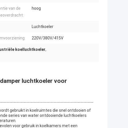
ëntie van de
hoog
eoverdracht:
Luchtkoeler
mvoorziening:
220V/380V/415V
ustriële koelluchtkoeler
,
erdamper luchtkoeler voor
rdt gebruikt in koelruimtes die snel ontdooien of
illende series van water ontdooiende luchtkoelers
eraturen.
evolen voor gebruik in koelkamers met een