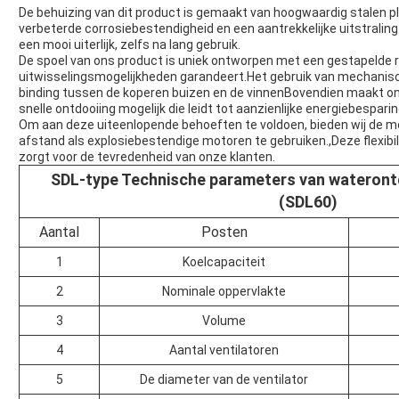
De behuizing van dit product is gemaakt van hoogwaardig stalen pl
verbeterde corrosiebestendigheid en een aantrekkelijke uitstralin
een mooi uiterlijk, zelfs na lang gebruik.
De spoel van ons product is uniek ontworpen met een gestapelde 
uitwisselingsmogelijkheden garandeert.Het gebruik van mechanisc
binding tussen de koperen buizen en de vinnenBovendien maakt on
snelle ontdooiing mogelijk die leidt tot aanzienlijke energiebespari
Om aan deze uiteenlopende behoeften te voldoen, bieden wij de mo
afstand als explosiebestendige motoren te gebruiken.,Deze flexibi
zorgt voor de tevredenheid van onze klanten.
SDL-type Technische parameters van wateront
(SDL60)
Aantal
Posten
1
Koelcapaciteit
2
Nominale oppervlakte
3
Volume
4
Aantal ventilatoren
5
De diameter van de ventilator