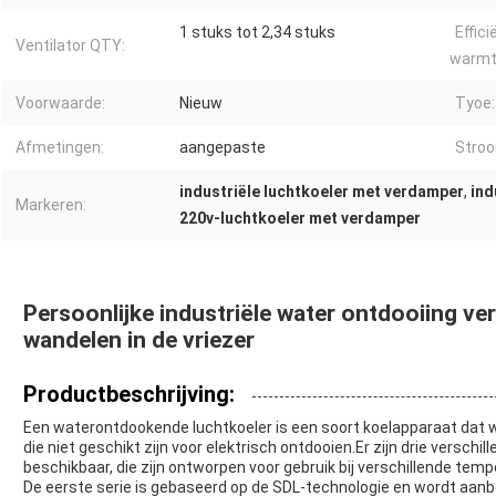
1 stuks tot 2,34 stuks
Effici
Ventilator QTY:
warmt
Voorwaarde:
Nieuw
Tyoe:
Afmetingen:
aangepaste
Stroo
industriële luchtkoeler met verdamper
,
ind
Markeren:
220v-luchtkoeler met verdamper
Persoonlijke industriële water ontdooiing v
wandelen in de vriezer
Productbeschrijving:
Een waterontdookende luchtkoeler is een soort koelapparaat dat wo
die niet geschikt zijn voor elektrisch ontdooien.Er zijn drie versch
beschikbaar, die zijn ontworpen voor gebruik bij verschillende temp
De eerste serie is gebaseerd op de SDL-technologie en wordt aanb