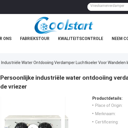
R ONS
FABRIEKSTOUR
KWALITEITSCONTROLE
NEEM C
e Industriële Water Ontdooiing Verdamper Luchtkoeler Voor Wandelen I
Persoonlijke industriële water ontdooiing verd
de vriezer
Productdetails:
Place of Origin:
Merknaam:
Certificering: