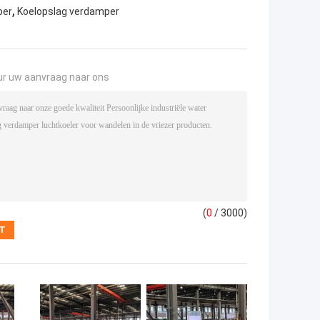
,
per
Koelopslag verdamper
ur uw aanvraag naar ons
(
0
/ 3000)