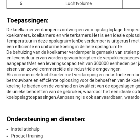
6
Luchtvolume
Toepassingen:
De koelkamer verdamper is ontworpen voor opslag bij lage temperat
koelkamers, koelkamers en vriezerkamers.Het is een ideale oplos
temperatuur in deze opslagruimtenDe verdamper is uitgerust met 1
een efficiënte en uniforme koeling in de hele opslagruimte.
De behuizing van de koelkamer verdamper is gemaakt van stalen p
en levensduur ervan worden gewaarborgd.en de verpakkingsgege
aangepastMet een leveringscapaciteit van 300000 eenheden per j
eisen van zowel commerciële als industriële omgevingen.
Als commerciële luchtkoeler met verdamping en industriële verda
betrouwbare en efficiënte oplossing voor de behoeften van de ko
koeling te bieden om de versheid en kwaliteit van de opgeslagen 
de unieke behoeften van de gebruiker, waardoor het een ideale opti
koelopslagtoepassingen.Aanpassing is ook aanvaardbaar., waardoor
Ondersteuning en diensten:
Installatiehulp
Producttraining