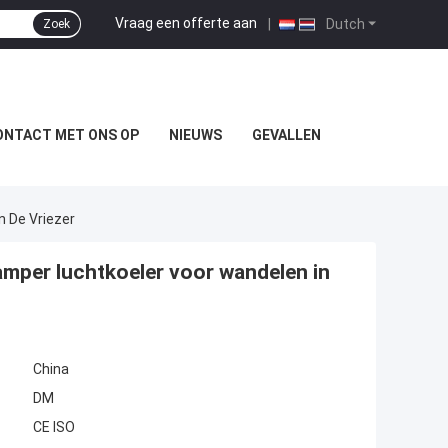
Vraag een offerte aan
|
Dutch
Zoek
ONTACT MET ONS OP
NIEUWS
GEVALLEN
n De Vriezer
amper luchtkoeler voor wandelen in
China
DM
CE ISO