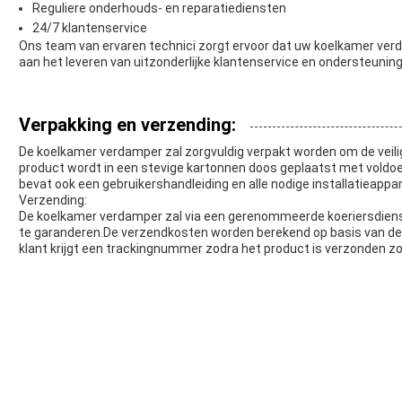
Reguliere onderhouds- en reparatiediensten
24/7 klantenservice
Ons team van ervaren technici zorgt ervoor dat uw koelkamer ver
aan het leveren van uitzonderlijke klantenservice en ondersteunin
Verpakking en verzending:
De koelkamer verdamper zal zorgvuldig verpakt worden om de veilig
product wordt in een stevige kartonnen doos geplaatst met voldo
bevat ook een gebruikershandleiding en alle nodige installatieappar
Verzending:
De koelkamer verdamper zal via een gerenommeerde koeriersdienst 
te garanderen.De verzendkosten worden berekend op basis van d
klant krijgt een trackingnummer zodra het product is verzonden zod