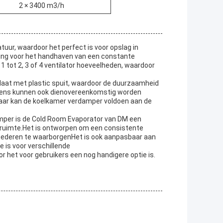
2 × 3400 m3/h
uur, waardoor het perfect is voor opslag in
sing voor het handhaven van een constante
 tot 2, 3 of 4 ventilator hoeveelheden, waardoor
laat met plastic spuit, waardoor de duurzaamheid
vens kunnen ook dienovereenkomstig worden
aar kan de koelkamer verdamper voldoen aan de
mper is de Cold Room Evaporator van DM een
elruimte.Het is ontworpen om een consistente
goederen te waarborgenHet is ook aanpasbaar aan
e is voor verschillende
 het voor gebruikers een nog handigere optie is.