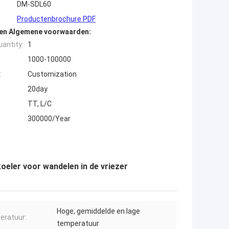
DM-SDL60
Productenbrochure PDF
den Algemene voorwaarden:
antity:
1
1000-100000
:
Customization
20day
TT, L/C
300000/Year
oeler voor wandelen in de vriezer
Hoge, gemiddelde en lage
eratuur:
temperatuur