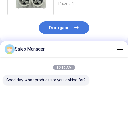
Luchtkoeler Met Hoogblazer
Price： 1
Doorgaan
Sales Manager
Geadviseerde Producten
10:16 AM
Good day, what product are you looking for?
Industrieel
Aluminiumvinnenmateriaal
Verdunningap
verdampend
koelruimte-
voor koelkame
luchtkoeler
verdamping voor
elektrisch
verdamper voor
omgevingstemperatuur
ontdooiingssy
invriezer
van -35°C tot 45°C
Beste prijs
Beste prijs
Beste pri