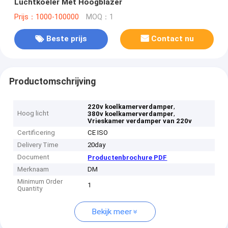
Luchtkoeler Met Hoogblazer
Prijs：1000-100000
MOQ：1
Beste prijs
Contact nu
Productomschrijving
,
220v koelkamerverdamper
Hoog licht
,
380v koelkamerverdamper
Vrieskamer verdamper van 220v
Certificering
CE ISO
Delivery Time
20day
Document
Productenbrochure PDF
Merknaam
DM
Minimum Order
1
Quantity
Bekijk meer