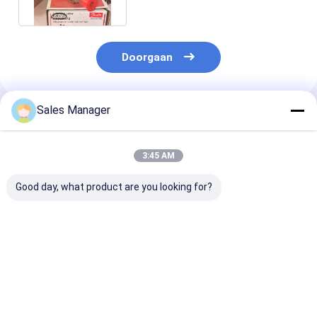
koeling en luchtkoeling
Doorgaan
Sales Manager
Geadviseerde Producten
3:45 AM
Good day, what product are you looking for?
500W Danfoss
Standaardgrootte
Zilveren kleur
Thermostatische
koelonderdelen
Danfoss
uitbreidingsklep
R134A Danfoss
uitbreidingskl
Energiebesparing
Elektronische
500W Makkelijk
voor koelsystemen
uitbreidingsklep
installeren 1 j
Beste prijs
Beste prijs
Beste pri
beperkte garan