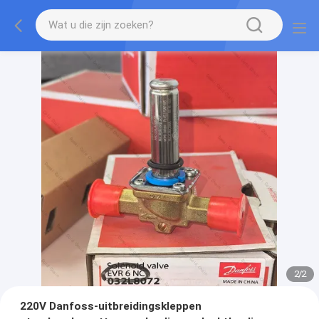
2
/
2
220V Danfoss-uitbreidingskleppen