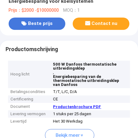
Energiebesparing voor koelsystemen
Prijs：$2000 -$10000000
MOQ：1
Beste prijs
Contact nu
Productomschrijving
500 W Danfoss thermostatische
uitbreidingsklep
,
Hoog licht
Energiebesparing van de
thermostatische uitbreidingsklep
van Danfoss
Betalingscondities
T/T, L/C, D/A
Certificering
CE
Document
Productenbrochure PDF
Levering vermogen
1 stuks per 25 dagen
Levertijd
Het 30 Werkdag
Bekijk meer