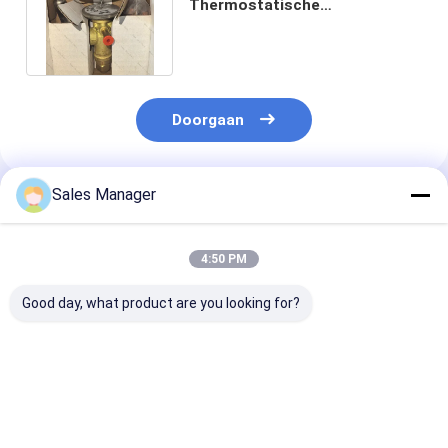
Thermostatische
uitbreidingsklep
Energiebesparing voor
koelsystemen
Doorgaan
Sales Manager
Geadviseerde Producten
4:50 PM
Good day, what product are you looking for?
Standaardgrootte
Zilveren kleur
Energiebespar
koelonderdelen
Danfoss
Danfoss-
R134A Danfoss
uitbreidingskleppen
uitbreidingskl