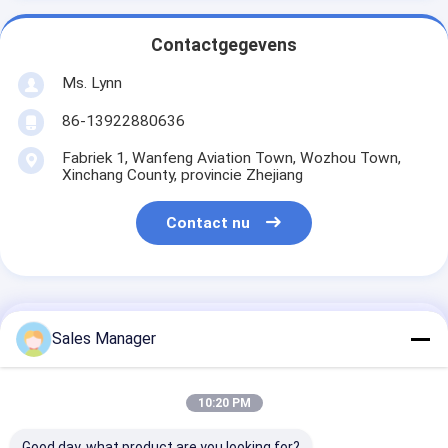
Contactgegevens
Ms. Lynn
86-13922880636
Fabriek 1, Wanfeng Aviation Town, Wozhou Town,
Xinchang County, provincie Zhejiang
Contact nu
Krijg De Beste Prijs Voor
Sales Manager
PU-panelen diepvriezer
10:20 PM
koelkast maat voor
voedselopslag
Good day, what product are you looking for?