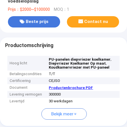
voedselopslag
Prijs：$2000~$100000
MOQ：1
Beste prijs
Contact nu
Productomschrijving
,
PU-panelen diepvriezer koelkamer
Hoog licht
,
Diepvriezer Koelkamer Op maat
Koudkamervriezer met PU-paneel
Betalingscondities
T/T
Certificering
CE;ISO
Document
Productenbrochure PDF
Levering vermogen
300000
Levertijd
30 werkdagen
Bekijk meer