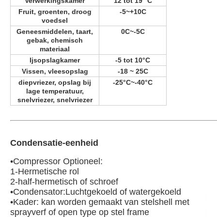
Verwerkingskamer
12 tot 19 °C
Fruit, groenten, droog
-5~+10C
voedsel
Geneesmiddelen, taart,
0C~-5C
gebak, chemisch
materiaal
Ijsopslagkamer
-5 tot 10°C
Vissen, vleesopslag
-18 ~ 25C
diepvriezer, opslag bij
-25°C~-40°C
lage temperatuur,
snelvriezer, snelvriezer
Condensatie-eenheid
•Compressor Optioneel:
1-Hermetische rol
2-half-hermetisch of schroef
•Condensator:Luchtgekoeld of watergekoeld
•Kader: kan worden gemaakt van stelshell met
sprayverf of open type op stel frame