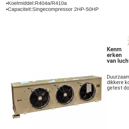
•Koelmiddel:R404a/R410a
•Capaciteit:Singecompressor 2HP-50HP
Kenm
erken
van luch
Duurzaam,
dikkere k
getest do