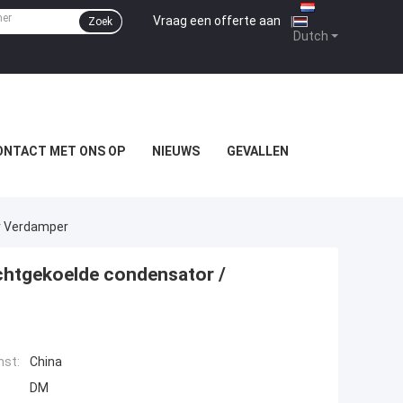
Vraag een offerte aan
|
Zoek
Dutch
ONTACT MET ONS OP
NIEUWS
GEVALLEN
r Verdamper
chtgekoelde condensator /
mst:
China
DM