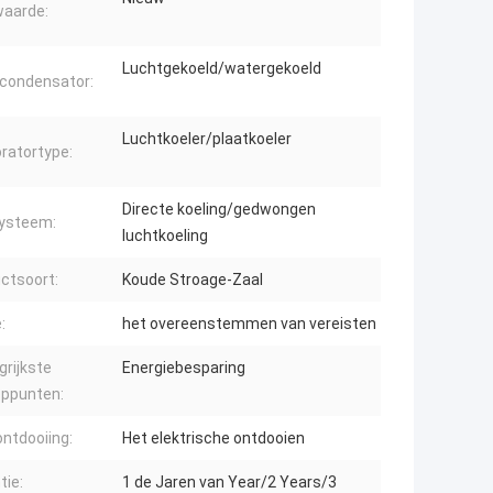
aarde:
Luchtgekoeld/watergekoeld
condensator:
Luchtkoeler/plaatkoeler
ratortype:
Directe koeling/gedwongen
ysteem:
luchtkoeling
ctsoort:
Koude Stroage-Zaal
:
het overeenstemmen van vereisten
grijkste
Energiebesparing
oppunten:
ontdooiing:
Het elektrische ontdooien
tie:
1 de Jaren van Year/2 Years/3