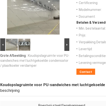
Certificering:
Modelnummer:
Document:
Betalen & Verzen
Min. bestelaantal:
Prijs:
Verpakking Detail
Levertijd:
Grote Afbeelding :
Koudopslagruimte voor PU-
Betalingsconditie
sandwiches met luchtgekoelde condensator
Levering vermoge
/ plaatkoeler verdamper
Contact
Koudopslagruimte voor PU-sandwiches met luchtgekoelde 
beschrijving
Roestvrij staal/Gegalvaniseerd