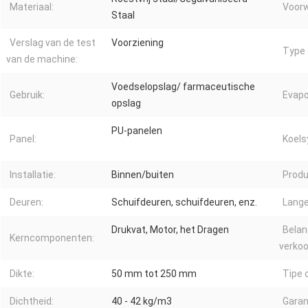
Materiaal:
Voorw
Staal
Verslag van de test
Voorziening
Type 
van de machine:
Voedselopslag/ farmaceutische
Gebruik:
Evapo
opslag
PU-panelen
Panel:
Koels
Installatie:
Binnen/buiten
Produ
Deuren:
Schuifdeuren, schuifdeuren, enz.
Lange
Drukvat, Motor, het Dragen
Belan
Kerncomponenten:
verko
Dikte:
50 mm tot 250 mm
Tipe 
Dichtheid:
40 - 42 kg/m3
Garan