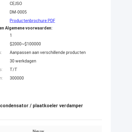
CE;ISO
DM-0005
Productenbrochure PDF
den Algemene voorwaarden:
1
$2000~$100000
s:
Aanpassen aan verschillende producten
30 werkdagen
s:
T/T
n:
300000
condensator / plaatkoeler verdamper
Nieuw