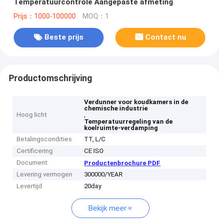
Temperatuurcontrole Aangepaste afmeting
Prijs：1000-100000
MOQ：1
Beste prijs
Contact nu
Productomschrijving
Verdunner voor koudkamers in de
chemische industrie
Hoog licht
,
Temperatuurregeling van de
koelruimte-verdamping
Betalingscondities
TT, L/C
Certificering
CE ISO
Document
Productenbrochure PDF
Levering vermogen
300000/YEAR
Levertijd
20day
Bekijk meer