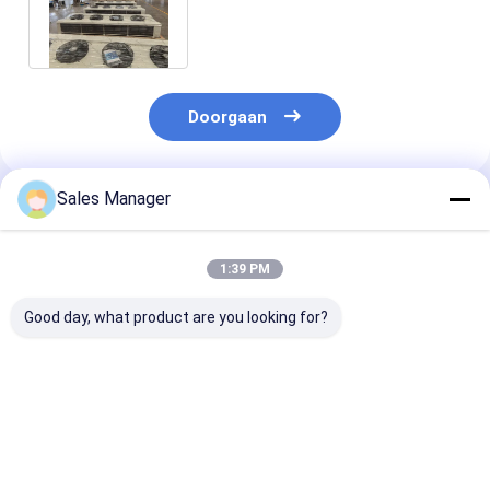
Temperatuurcontrole
Aangepaste afmeting
Doorgaan
Sales Manager
Geadviseerde Producten
1:39 PM
Good day, what product are you looking for?
Industrieel
Aluminiumvinnenmateriaal
Verdunningap
verdampend
koelruimte-
voor koelkame
luchtkoeler
verdamping voor
elektrisch
verdamper voor
omgevingstemperatuur
ontdooiingssy