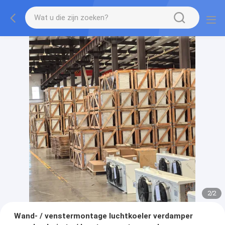
2
/
2
Wand- / venstermontage luchtkoeler verdamper