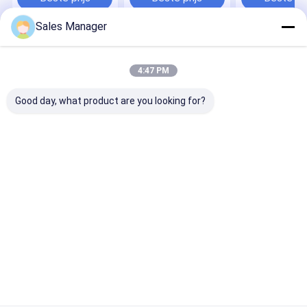
en
elektrisch/warmgas
Sales Manager
ontdooiingstype
Thuis
Ongeveer ons
Contacteer ons
Sitemap
Privacybeleid
4:47 PM
Kwaliteit
condenserende eenheid
China Fabriek.Copyright © 2026
Shenzhen Coolstart Refrigeration Equipment Co., Ltd. All Rights
Good day, what product are you looking for?
Reserved.
Huis
Producten
Video's