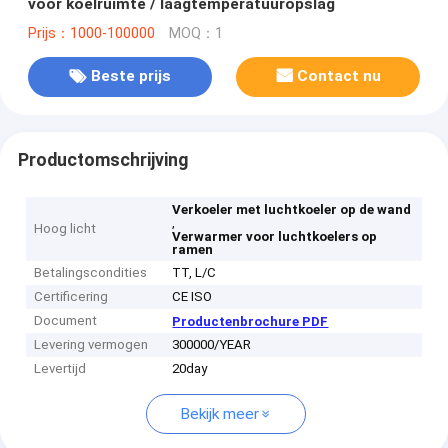
voor koelruimte / laagtemperatuuropslag
Prijs：1000-100000
MOQ：1
Beste prijs
Contact nu
Productomschrijving
Verkoeler met luchtkoeler op de wand
,
Hoog licht
Verwarmer voor luchtkoelers op
ramen
Betalingscondities
TT, L/C
Certificering
CE ISO
Document
Productenbrochure PDF
Levering vermogen
300000/YEAR
Levertijd
20day
Bekijk meer