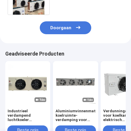
laagtemperatuuropslag
Doorgaan
Geadviseerde Producten
Industrieel
Aluminiumvinnenmateriaal
Verdunningap
verdampend
koelruimte-
voor koelkame
luchtkoeler
verdamping voor
elektrisch
verdamper voor
omgevingstemperatuur
ontdooiingssy
invriezer
van -35°C tot 45°C
Beste prijs
Beste prijs
Beste pri