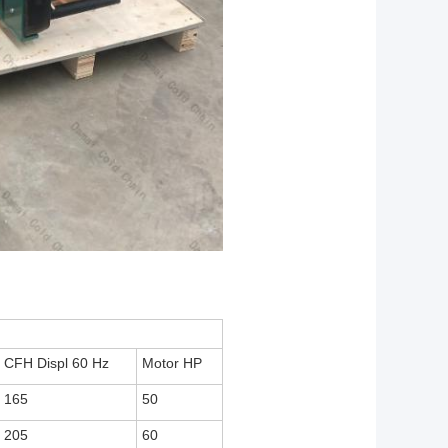
CFH Displ 60 Hz
Motor HP
165
50
205
60