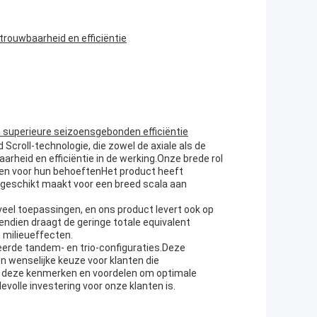
etrouwbaarheid en efficiëntie
n superieure seizoensgebonden efficiëntie
croll-technologie, die zowel de axiale als de
arheid en efficiëntie in de werking.Onze brede rol
eren voor hun behoeftenHet product heeft
 geschikt maakt voor een breed scala aan
r veel toepassingen, en ons product levert ook op
endien draagt de geringe totale equivalent
 milieueffecten.
ceerde tandem- en trio-configuraties.Deze
 wenselijke keuze voor klanten die
t deze kenmerken en voordelen om optimale
volle investering voor onze klanten is.