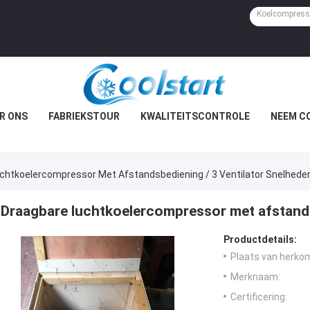
R ONS
FABRIEKSTOUR
KWALITEITSCONTROLE
NEEM C
chtkoelercompressor Met Afstandsbediening / 3 Ventilator Snelhede
Draagbare luchtkoelercompressor met afstands
Productdetails:
Plaats van herko
Merknaam:
Certificering: