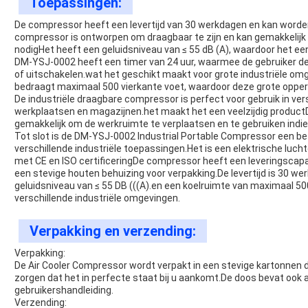
Toepassingen:
De compressor heeft een levertijd van 30 werkdagen en kan word
compressor is ontworpen om draagbaar te zijn en kan gemakkelijk
nodigHet heeft een geluidsniveau van ≤ 55 dB (A), waardoor het een s
DM-YSJ-0002 heeft een timer van 24 uur, waarmee de gebruiker de
of uitschakelen.wat het geschikt maakt voor grote industriële o
bedraagt maximaal 500 vierkante voet, waardoor deze grote opperv
De industriële draagbare compressor is perfect voor gebruik in versc
werkplaatsen en magazijnen.het maakt het een veelzijdig produc
gemakkelijk om de werkruimte te verplaatsen en te gebruiken indie
Tot slot is de DM-YSJ-0002 Industrial Portable Compressor een bet
verschillende industriële toepassingen.Het is een elektrische luch
met CE en ISO certificeringDe compressor heeft een leveringscap
een stevige houten behuizing voor verpakking.De levertijd is 30 
geluidsniveau van ≤ 55 DB (((A).en een koelruimte van maximaal 500
verschillende industriële omgevingen.
Verpakking en verzending:
Verpakking:
De Air Cooler Compressor wordt verpakt in een stevige kartonnen
zorgen dat het in perfecte staat bij u aankomt.De doos bevat ook 
gebruikershandleiding.
Verzending: