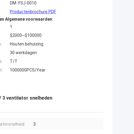
DM-YSJ-0010
Productenbrochure PDF
den Algemene voorwaarden:
1
$2000~$100000
s:
Houten behuizing
30 werkdagen
s:
T/T
n:
1000000PCS/Year
3 ventilator snelheden
latorsnelheid:
3