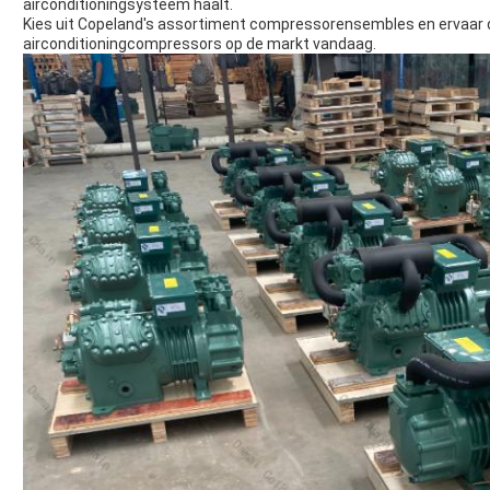
airconditioningsysteem haalt.
Kies uit Copeland's assortiment compressorensembles en ervaar d
airconditioningcompressors op de markt vandaag.