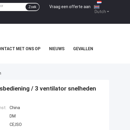
Vraag een offerte aan
|
Zoek
Dutch
ONTACT MET ONS OP
NIEUWS
GEVALLEN
n
bediening / 3 ventilator snelheden
mst:
China
DM
CE;ISO