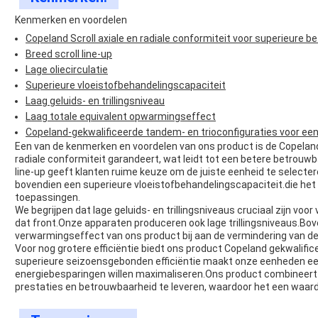
Kenmerken en voordelen
Copeland Scroll axiale en radiale conformiteit voor superieure b
Breed scroll line-up
Lage oliecirculatie
Superieure vloeistofbehandelingscapaciteit
Laag geluids- en trillingsniveau
Laag totale equivalent opwarmingseffect
Copeland-gekwalificeerde tandem- en trioconfiguraties voor ee
Een van de kenmerken en voordelen van ons product is de Copeland S
radiale conformiteit garandeert, wat leidt tot een betere betrouwba
line-up geeft klanten ruime keuze om de juiste eenheid te select
bovendien een superieure vloeistofbehandelingscapaciteit.die het
toepassingen.
We begrijpen dat lage geluids- en trillingsniveaus cruciaal zijn voo
dat front.Onze apparaten produceren ook lage trillingsniveaus.Bov
verwarmingseffect van ons product bij aan de vermindering van de
Voor nog grotere efficiëntie biedt ons product Copeland gekwalifi
superieure seizoensgebonden efficiëntie maakt onze eenheden een
energiebesparingen willen maximaliseren.Ons product combineer
prestaties en betrouwbaarheid te leveren, waardoor het een waarde