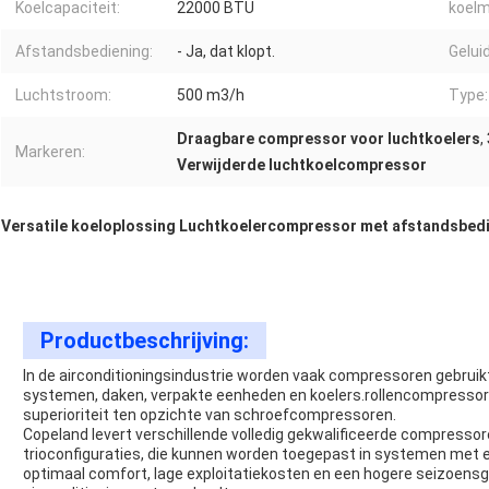
Koelcapaciteit:
22000 BTU
koelm
Afstandsbediening:
- Ja, dat klopt.
Gelui
Luchtstroom:
500 m3/h
Type:
Draagbare compressor voor luchtkoelers
,
Markeren:
Verwijderde luchtkoelcompressor
Versatile koeloplossing Luchtkoelercompressor met afstandsbedie
Productbeschrijving:
In de airconditioningsindustrie worden vaak compressoren gebruikt
systemen, daken, verpakte eenheden en koelers.rollencompressor
superioriteit ten opzichte van schroefcompressoren.
Copeland levert verschillende volledig gekwalificeerde compress
trioconfiguraties, die kunnen worden toegepast in systemen met 
optimaal comfort, lage exploitatiekosten en een hogere seizoensge