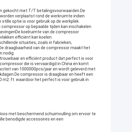
en gekocht met T/T betalingsvoorwaarden.De
 worden verplaatst rond de werkruimte indien
tille optie is voor gebruik op de werkplek.
 compressor op bepaalde tijden kan inschakelen
mgevingenDe koelruimte van de compressor
lakken efficiënt kan koelen.
hillende situaties, zoals in fabrieken,
tDe draagbaarheid van de compressor maakt het
n nodig.
rouwbaar en efficiënt product dat perfect is voor
tcompressor die is vervaardigd in China en komt
aciteit van 1000000pcs/jaar en wordt geleverd met
werkdagen.De compressor is draagbaar en heeft een
 m2. ft. waardoor het perfect is voor gebruik in
 doos met beschermend schuimvulling om ervoor te
alle benodigde accessoires en een