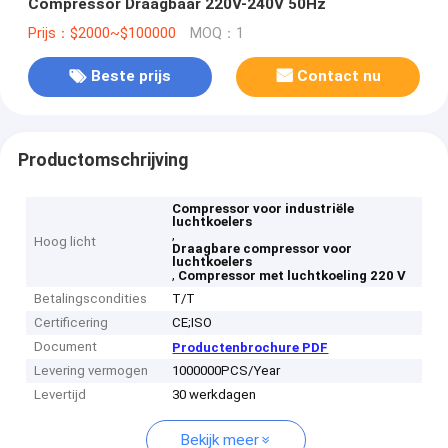
Compressor Draagbaar 220V-240V 50Hz
Prijs：$2000~$100000
MOQ：1
Beste prijs
Contact nu
Productomschrijving
Compressor voor industriële
luchtkoelers
,
Hoog licht
Draagbare compressor voor
luchtkoelers
,
Compressor met luchtkoeling 220 V
Betalingscondities
T/T
Certificering
CE;ISO
Document
Productenbrochure PDF
Levering vermogen
1000000PCS/Year
Levertijd
30 werkdagen
Bekijk meer