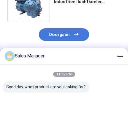
Industrieel luchtkoeler
Compressor Draagbaar 220V-
240V 50Hz
Doorgaan
Sales Manager
Geadviseerde Producten
11:58 PM
Good day, what product are you looking for?
Duurzame
220-240V/50Hz
120 V industri
industriële
krachtige
rolcompresso
draagbare
luchtkoelercompressor
fabrikanten vo