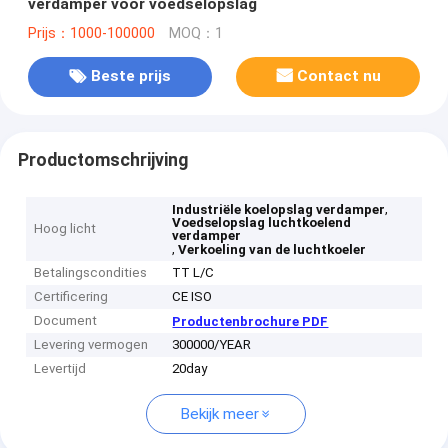
verdamper voor voedselopslag
Prijs：1000-100000
MOQ：1
Beste prijs
Contact nu
Productomschrijving
,
Industriële koelopslag verdamper
Voedselopslag luchtkoelend
Hoog licht
verdamper
,
Verkoeling van de luchtkoeler
Betalingscondities
TT L/C
Certificering
CE ISO
Document
Productenbrochure PDF
Levering vermogen
300000/YEAR
Levertijd
20day
Bekijk meer