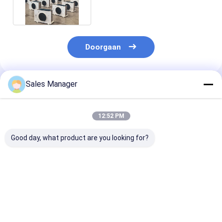
voedselopslag
Doorgaan
Sales Manager
Geadviseerde Producten
12:52 PM
Good day, what product are you looking for?
Industrieel
Aluminiumvinnenmateriaal
Verdunningap
verdampend
koelruimte-
voor koelkame
luchtkoeler
verdamping voor
elektrisch
verdamper voor
omgevingstemperatuur
ontdooiingssy
invriezer
van -35°C tot 45°C
Beste prijs
Beste prijs
Beste pri