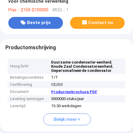
voor chemische verwerking
Prijs：$150-$100000
MOQ：1
Beste prijs
Contact nu
Productomschrijving
,
Duurzame condensatie-eenheid
Hoog licht
,
Koude Zaal Condensatoreenheid
Gepersonaliseerde condensator
Betalingscondities
T/T
Certificering
CE;ISO
Document
Productenbrochure PDF
Levering vermogen
5000000 stuks/jaar
Levertijd
15-30 werkdagen
Bekijk meer