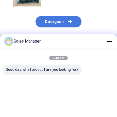
verwerking
Doorgaan
Sales Manager
Geadviseerde Producten
7:40 AM
Good day, what product are you looking for?
Veelzijdige axiale
Koelcondensatie-
2HP-30HP
ventilator
unit onderdelen met
condensatie-e
luchtgekoelde
2HP-30HP
met een goede
condensorunits voor
compressor voor
compressor
koel- en vriescellen
koel- en vriescellen
wandelen in de
Beste prijs
Beste prijs
Beste pri
koelruimte