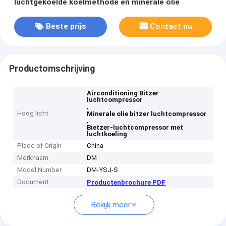
luchtgekoelde koelmethode en minerale olie
Beste prijs
Contact nu
Productomschrijving
Airconditioning Bitzer
luchtcompressor
,
Hoog licht
Minerale olie bitzer luchtcompressor
,
Bietzer-luchtcompressor met
luchtkoeling
Place of Origin
China
Merknaam
DM
Model Number
DM-YSJ-S
Document
Productenbrochure PDF
Bekijk meer