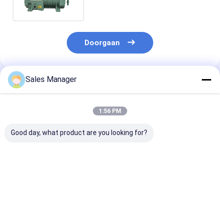
minerale olie
Doorgaan
Sales Manager
Geadviseerde Producten
1:56 PM
Good day, what product are you looking for?
Duurzame
220-240V/50Hz
120 V industri
industriële
krachtige
rolcompresso
draagbare
luchtkoelercompressor
fabrikanten vo
compressor met
voor het koelen van
koelsystemen
dubbelstapscompressie
ruimtes tot 500
Beste prijs
Beste prijs
Beste pri
en 50 Hz frequentie
vierkante voet.