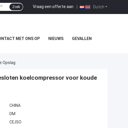
Vraag een offerte aan
|
Dutch
Zoek
ONTACT MET ONS OP
NIEUWS
GEVALLEN
e Opslag
sloten koelcompressor voor koude
CHINA
DM
CE;ISO