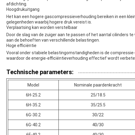
afdichting.
Hoogdrukuitgang
Het kan een hogere gascompressieverhouding bereiken in een klein
gelegenheden waarbij hogere druk vereist is.
Verplaatsing kan worden verstelbaar
Door de slag van de zuiger aan te passen of het aantal cilinders t
aan de behoeften van verschillende belastingen.
Hoge efficiëntie
Vooral onder stabiele belastingomstandigheden is de compressie-
waardoor de energie-efficiëntieverhouding effectief wordt verbete
Technische parameters:
Model
Nominale paardenkracht
6H-25.2
25/18.5
6H-35.2
35/25.5
6G-30.2
30/22
6G-40.2
40/30
6F-40.2
40/30