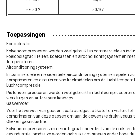
6F-50.2
50/37
Toepassingen:
Koelindustrie:
Kolvencompressoren worden veel gebruikt in commerciële en indu
koelopslagfaciliteiten, koelkasten en airconditioningsystemen.me
temperaturen.
Airconditioningsysteem:
In commerciële en residentiële airconditioningsystemen spelen zui
comprimeren en circuleren van koelmiddelen om de luchttemperatu
Luchtcompressie:
Pistoncompressoren worden veel gebruikt in luchtcompressoren 
werktuigen.en autoreparatieshops.
Gasvervoer:
Voor het vervoer van gassen zoals aardgas, stikstof en waterstof 
comprimeren van deze gassen om aan de gewenste drukniveaus t
Olie- en gasindustrie:
Kolvencompressoren zijn een integraal onderdeel van de druk- en 
gasindustrie, omdat ze worden gebruikt om gassen onder hoge dr