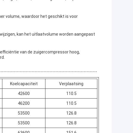
er volume, waardoor het geschikt is voor
e wijzigen, kan het uitlaatvolume worden aangepast
efficiëntie van de zuigercompressor hoog,
rd.
Koelcapaciteit
Verplaatsing
42600
110.5
46200
110.5
53500
126.8
53500
126.8
63600
151.6