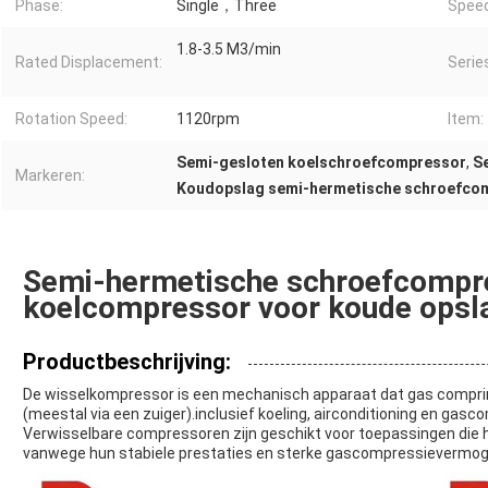
Phase:
Single，Three
Speed
1.8-3.5 M3/min
Rated Displacement:
Serie
Rotation Speed:
1120rpm
Item:
Semi-gesloten koelschroefcompressor
,
S
Markeren:
Koudopslag semi-hermetische schroefco
Semi-hermetische schroefcompr
koelcompressor voor koude opsl
Productbeschrijving:
De wisselkompressor is een mechanisch apparaat dat gas compri
(meestal via een zuiger).inclusief koeling, airconditioning en gasc
Verwisselbare compressoren zijn geschikt voor toepassingen die
vanwege hun stabiele prestaties en sterke gascompressievermog