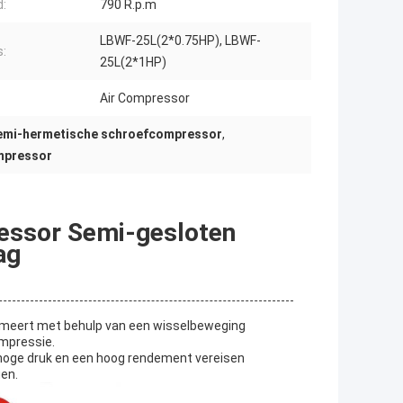
:
790 R.p.m
LBWF-25L(2*0.75HP), LBWF-
s:
25L(2*1HP)
Air Compressor
emi-hermetische schroefcompressor
,
mpressor
essor Semi-gesloten
ag
meert met behulp van een wisselbeweging
ompressie.
 hoge druk en een hoog rendement vereisen
en.