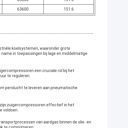
63600
151.6
striële koelsystemen, waaronder grote
t name in toepassingen bij lage en middelmatige
gercompressoren een cruciale rol bij het
ur te reguleren.
om perslucht te leveren aan pneumatische
zijn zuigercompressoren effectief in het
e voldoen.
transportprocessen van aardgas binnen de olie- en
uk te comprimeren.