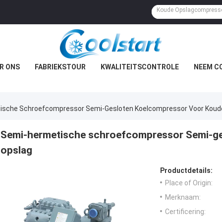
R ONS
FABRIEKSTOUR
KWALITEITSCONTROLE
NEEM C
ische Schroefcompressor Semi-Gesloten Koelcompressor Voor Koud
Semi-hermetische schroefcompressor Semi-ge
opslag
Productdetails:
Place of Origin:
Merknaam:
Certificering: