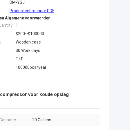
DM-YSJ
Productenbrochure PDF
den Algemene voorwaarden:
antity:
1
$200~$100000
:
Wooden case
30 Work days
T/T
100000pcs/year
lcompressor voor koude opslag
Capacity:
20 Gallons