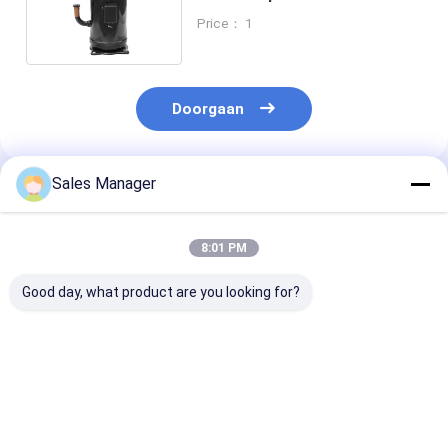
langdurige prestaties bij 1750
Price： 1
RPM
Doorgaan
Sales Manager
Geadviseerde Producten
8:01 PM
Good day, what product are you looking for?
Duurzame
220-240V/50Hz
120 V industri
industriële
krachtige
rolcompresso
draagbare
luchtkoelercompressor
fabrikanten vo
compressor met
voor het koelen van
koelsystemen