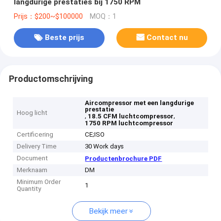
langdurige prestaties bij 1750 RPM
Prijs：$200~$100000
MOQ：1
Beste prijs
Contact nu
Productomschrijving
Aircompressor met een langdurige
prestatie
Hoog licht
,
,
18.5 CFM luchtcompressor
1750 RPM luchtcompressor
Certificering
CE;ISO
Delivery Time
30 Work days
Document
Productenbrochure PDF
Merknaam
DM
Minimum Order
1
Quantity
Bekijk meer