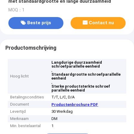
met standaardgrootte en lange duurzaamheid
MOQ：1
Beste prijs
Contact nu
Productomschrijving
Langdurige duurzaamheid
schroefparallelle eenheid
,
Standaardgrootte schroefparallelle
Hoog licht
eenheid
,
Sterke productsterkte schroef
parallelle eenheid
Betalingscondities
T/T, L/C, D/A
Document
Productenbrochure PDF
Levertijd
30 Werkdag
Merknaam
DM
Min. bestelaantal
1