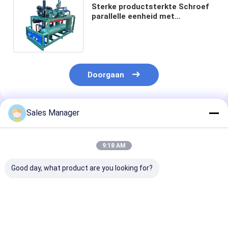
Sterke productsterkte Schroef
parallelle eenheid met
standaardgrootte en lange
duurzaamheid
Doorgaan
Sales Manager
Geadviseerde Producten
9:18 AM
Good day, what product are you looking for?
Houten doos pakket
Verscheidene
2000 kg
schroef parallelle
machines
schroefparalle