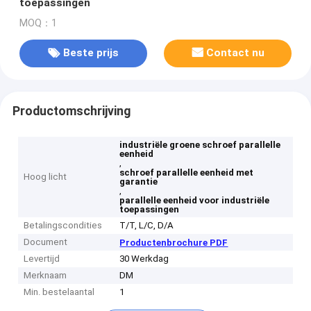
toepassingen
MOQ：1
Beste prijs
Contact nu
Productomschrijving
industriële groene schroef parallelle
eenheid
,
schroef parallelle eenheid met
Hoog licht
garantie
,
parallelle eenheid voor industriële
toepassingen
Betalingscondities
T/T, L/C, D/A
Document
Productenbrochure PDF
Levertijd
30 Werkdag
Merknaam
DM
Min. bestelaantal
1