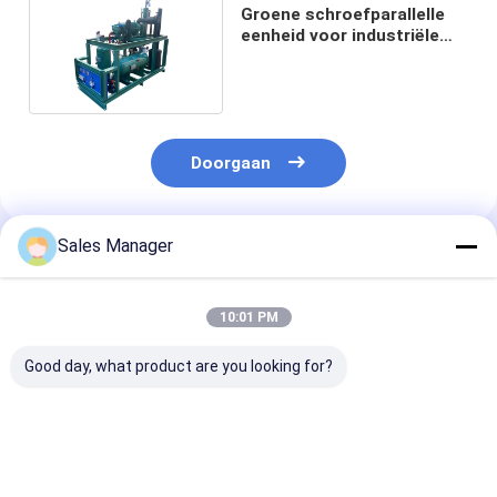
Groene schroefparallelle
eenheid voor industriële
toepassingen
Doorgaan
Sales Manager
Geadviseerde Producten
10:01 PM
Good day, what product are you looking for?
Parallelle eenheid
Metalen
1 kg groene p
schroef
schroefparallelle
industriële