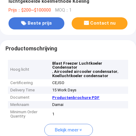
luchtgekoelde koelmethode Koeling
Prijs：$200~$100000
MOQ：1
Beste prijs
Contact nu
Productomschrijving
Blast Freezer Luchtkoeler
Condensator
Hoog licht
,
,
Aircooled aircooler condensator
Koelluchtkoeler condensator
Certificering
CE;ISO
Delivery Time
15 Work Days
Document
Productenbrochure PDF
Merknaam
Damai
Minimum Order
1
Quantity
Bekijk meer