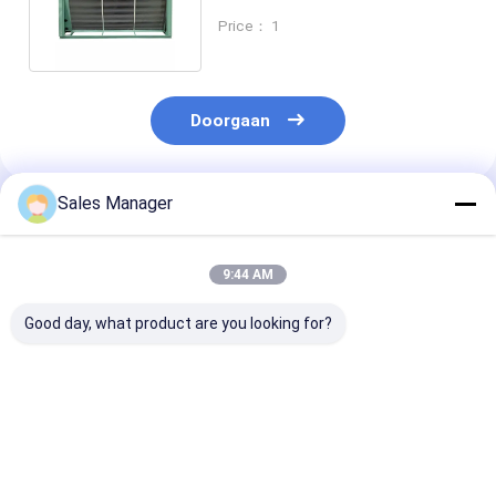
luchtgekoelde koelmethode
Price： 1
Koeling
Doorgaan
Sales Manager
Geadviseerde Producten
9:44 AM
Good day, what product are you looking for?
H-type
Aanpasbare
Aanpasbare
luchtkoelercondensor
koelruimte
aircooler
voor de
condensatie-eenheid
condensator 
koelsysteemindustrie
voor industriële
koelcompresso