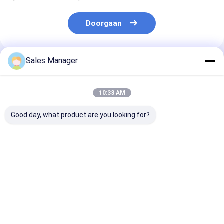
Doorgaan
Sales Manager
Geadviseerde Producten
10:33 AM
Good day, what product are you looking for?
Duurzame
220-240V/50Hz
120 V industri
industriële
krachtige
rolcompresso
draagbare
luchtkoelercompressor
fabrikanten vo
compressor met
voor het koelen van
koelsystemen
dubbelstapscompressie
ruimtes tot 500
Beste prijs
Beste prijs
Beste pri
en 50 Hz frequentie
vierkante voet.