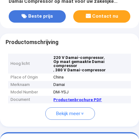
Damai Compressor op maat voor uw zakelijke
succes
Beste prijs
Contact nu
Productomschrijving
,
220 V Damai-compressor
Op maat gemaakte Damai
Hoog licht
compressor
,
380 V Damai-compressor
Place of Origin
China
Merknaam
Damai
Model Number
DM-YSJ
Document
Productenbrochure PDF
Bekijk meer