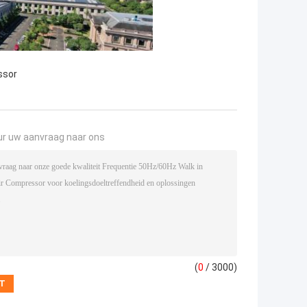
ssor
ur uw aanvraag naar ons
(
0
/ 3000)