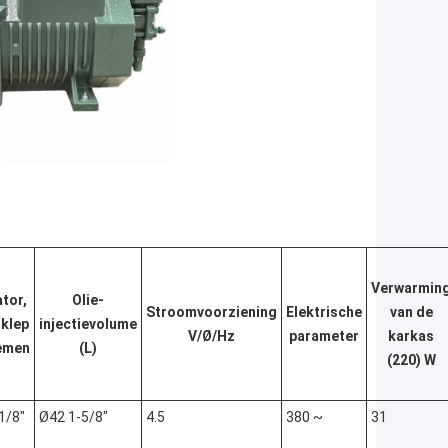
Verwarmin
tor,
Olie-
Stroomvoorziening
Elektrische
van de
tklep
injectievolume
V/Ø/Hz
parameter
karkas
emen
(L)
(220) W
1/8"
Ø42 1-5/8"
4.5
380 ~
31