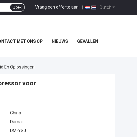
Vraag een offerte aan
|
Dutch
Zoek
ONTACT MET ONS OP
NIEUWS
GEVALLEN
id En Oplossingen
pressor voor
China
Damai
DM-YSJ