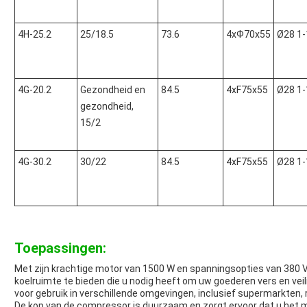
4H-25.2
25/18.5
73.6
4xФ70x55
Ø28 1-
4G-20.2
Gezondheid en
84.5
4xF75x55
Ø28 1-
gezondheid,
15/2
4G-30.2
30/22
84.5
4xF75x55
Ø28 1-
Toepassingen:
Met zijn krachtige motor van 1500 W en spanningsopties van 380 V
koelruimte te bieden die u nodig heeft om uw goederen vers en ve
voor gebruik in verschillende omgevingen, inclusief supermarkten,
De kop van de compressor is duurzaam en zorgt ervoor dat u het m