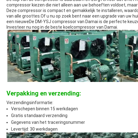
compressor kiezen die niet alleen aan uw behoeften voldoet, maar p
Deze compressor is compact en gemakkelijk te installeren, waardo
van alle groottes.Of u nu op zoek bent naar een upgrade van uw h
een nieuweDe DM-YSJ compressor van Damai is de perfecte keuz
Investeer nu nog in de beste koelcompressor van Damai.
Verpakking en verzending:
Verzendingsinformatie:
Verschepen binnen 15 werkdagen
Gratis standaard verzending
Gegevens van het traceringsnummer
Levertijd: 30 werkdagen