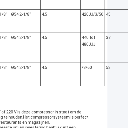
1/8"
Ø54 2-1/8"
4.5
420JJ/3/50
45
1/8"
Ø54 2-1/8"
4.5
440 tot
37
480JJJ
1/8"
Ø54 2-1/8"
4.5
/3/60
53
 of 220 V is deze compressor in staat om de
ilig te houden.Het compressorsysteem is perfect
 restaurants en magazijnen.
eeste uit uw investering haalt.u kunt een