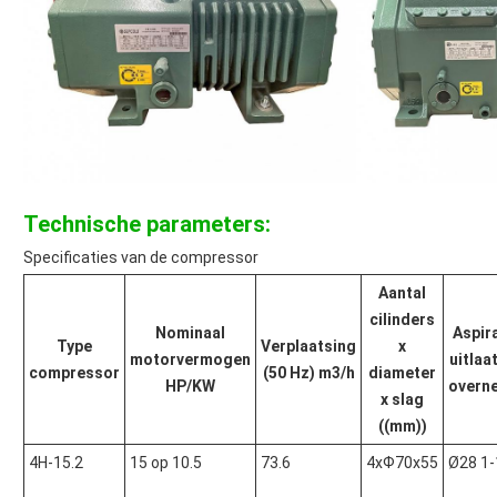
Technische parameters:
Specificaties van de compressor
Aantal
cilinders
Nominaal
Aspira
Type
Verplaatsing
x
motorvermogen
uitlaa
compressor
(50 Hz) m3/h
diameter
HP/KW
overn
x slag
((mm))
4H-15.2
15 op 10.5
73.6
4xФ70x55
Ø28 1-