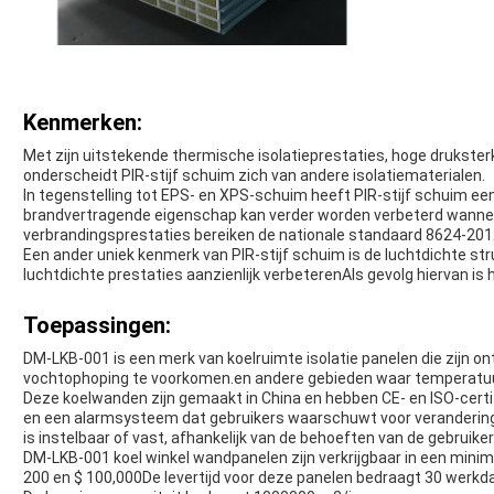
Kenmerken:
Met zijn uitstekende thermische isolatieprestaties, hoge druksterkt
onderscheidt PIR-stijf schuim zich van andere isolatiematerialen.
In tegenstelling tot EPS- en XPS-schuim heeft PIR-stijf schuim ee
brandvertragende eigenschap kan verder worden verbeterd wann
verbrandingsprestaties bereiken de nationale standaard 8624-201
Een ander uniek kenmerk van PIR-stijf schuim is de luchtdichte st
luchtdichte prestaties aanzienlijk verbeterenAls gevolg hiervan is 
Toepassingen:
DM-LKB-001 is een merk van koelruimte isolatie panelen die zijn o
vochtophoping te voorkomen.en andere gebieden waar temperatuu
Deze koelwanden zijn gemaakt in China en hebben CE- en ISO-certi
en een alarmsysteem dat gebruikers waarschuwt voor verandering
is instelbaar of vast, afhankelijk van de behoeften van de gebruiker
DM-LKB-001 koel winkel wandpanelen zijn verkrijgbaar in een mini
200 en $ 100,000De levertijd voor deze panelen bedraagt 30 werkda