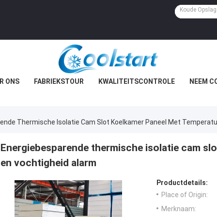
R ONS
FABRIEKSTOUR
KWALITEITSCONTROLE
NEEM C
ende Thermische Isolatie Cam Slot Koelkamer Paneel Met Temperatu
Energiebesparende thermische isolatie cam sl
en vochtigheid alarm
Productdetails:
Place of Origin:
Merknaam: