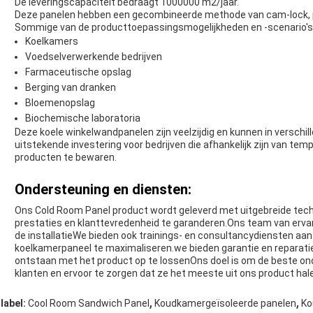
De leveringscapaciteit bedraagt 1000000 m2/jaar.
Deze panelen hebben een gecombineerde methode van cam-lock, pl
Sommige van de producttoepassingsmogelijkheden en -scenario's 
Koelkamers
Voedselverwerkende bedrijven
Farmaceutische opslag
Berging van dranken
Bloemenopslag
Biochemische laboratoria
Deze koele winkelwandpanelen zijn veelzijdig en kunnen in verschil
uitstekende investering voor bedrijven die afhankelijk zijn van te
producten te bewaren.
Ondersteuning en diensten:
Ons Cold Room Panel product wordt geleverd met uitgebreide tec
prestaties en klanttevredenheid te garanderen.Ons team van ervar
de installatieWe bieden ook trainings- en consultancydiensten aan
koelkamerpaneel te maximaliseren.we bieden garantie en reparat
ontstaan met het product op te lossenOns doel is om de beste on
klanten en ervoor te zorgen dat ze het meeste uit ons product hal
,
,
label:
Cool Room Sandwich Panel
Koudkamergeïsoleerde panelen
Ko