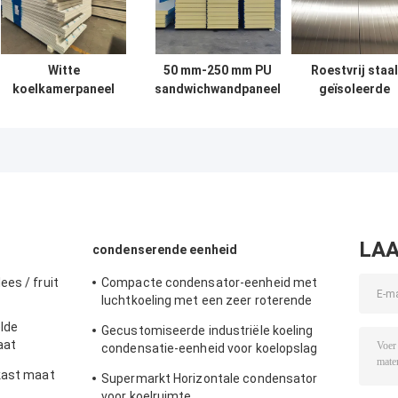
Witte
50 mm-250 mm PU
Roestvrij staal
koelkamerpaneel
sandwichwandpaneel
geïsoleerde
Rock Wool
voor schoonkamer /
koelkamerpanel
Sandwich
koelkamer
waterdicht witt
Buitenwand
kleur
Sandwichpaneel
LAA
condenserende eenheid
es / fruit
Compacte condensator-eenheid met
luchtkoeling met een zeer roterende
omvormercompressor
lde
Gecustomiseerde industriële koeling
aat
condensatie-eenheid voor koelopslag
koelsysteem luchtkoeling
kast maat
Supermarkt Horizontale condensator
voor koelruimte