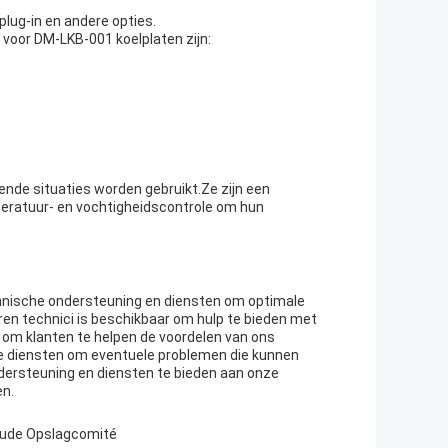
ug-in en andere opties.
voor DM-LKB-001 koelplaten zijn:
lende situaties worden gebruikt.Ze zijn een
mperatuur- en vochtigheidscontrole om hun
hnische ondersteuning en diensten om optimale
en technici is beschikbaar om hulp te bieden met
 om klanten te helpen de voordelen van ons
ie diensten om eventuele problemen die kunnen
dersteuning en diensten te bieden aan onze
en.
ude Opslagcomité