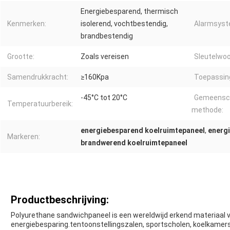
Energiebesparend, thermisch
Kenmerken:
isolerend, vochtbestendig,
Alarmsyst
brandbestendig
Grootte:
Zoals vereisen
Sleutelwoo
Samendrukkracht:
≥160Kpa
Toepassin
-45°C tot 20°C
Gemeensch
Temperatuurbereik:
methode:
energiebesparend koelruimtepaneel
,
energ
Markeren:
brandwerend koelruimtepaneel
Productbeschrijving:
Polyurethane sandwichpaneel is een wereldwijd erkend materiaal 
energiebesparing.tentoonstellingszalen, sportscholen, koelkamers