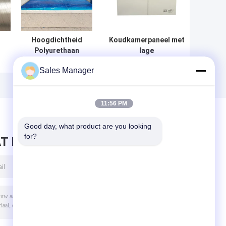
Hoogdichtheid
Koudkamerpaneel met
Polyurethaan
lage
en
koudkamer
warmtegeleidbaarheid
Sales Manager
e
isolatie panelen
voor
OEM / ODM
temperatuurregeling
11:56 PM
Good day, what product are you looking 
for?
T BERICHT ACHTER