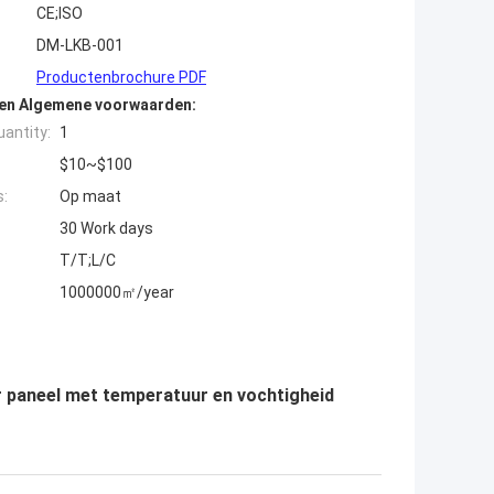
CE;ISO
DM-LKB-001
Productenbrochure PDF
den Algemene voorwaarden:
antity:
1
$10~$100
s:
Op maat
30 Work days
T/T;L/C
1000000㎡/year
 paneel met temperatuur en vochtigheid