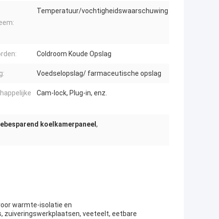
Temperatuur/vochtigheidswaarschuwing
eem:
rden:
Coldroom Koude Opslag
g:
Voedselopslag/ farmaceutische opslag
appelijke
Cam-lock, Plug-in, enz.
iebesparend koelkamerpaneel
,
voor warmte-isolatie en
, zuiveringswerkplaatsen, veeteelt, eetbare