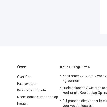
Over
Koude Bergruimte
Koelkamer 220V 380V voor vle
Over Ons
/ groenten
Fabriekstour
Luchtgekoelde / watergekoe
Kwaliteitscontrole
koelruimte Koelopslag Op m
Neem contact met ons op
gemaakte maat
PU-panelen diepvriezer koel
Nieuws
voor voedselopslag