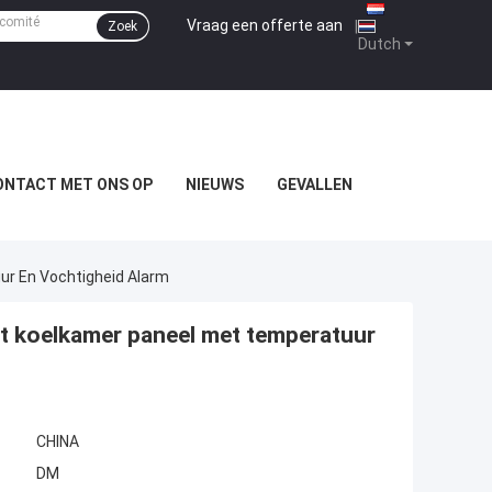
Vraag een offerte aan
|
Zoek
Dutch
ONTACT MET ONS OP
NIEUWS
GEVALLEN
ur En Vochtigheid Alarm
ot koelkamer paneel met temperatuur
CHINA
DM