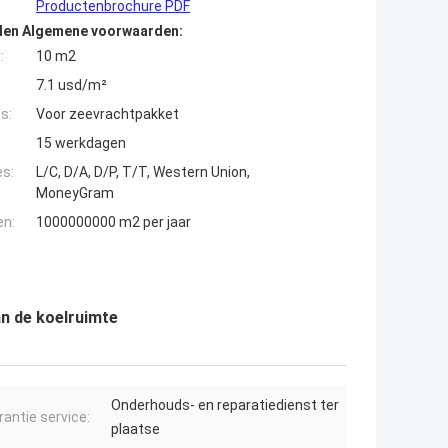
Productenbrochure PDF
den Algemene voorwaarden:
:
10 m2
7.1 usd/m²
s:
Voor zeevrachtpakket
15 werkdagen
es:
L/C, D/A, D/P, T/T, Western Union,
MoneyGram
en:
1000000000 m2 per jaar
n de koelruimte
Onderhouds- en reparatiedienst ter
rantie service:
plaatse