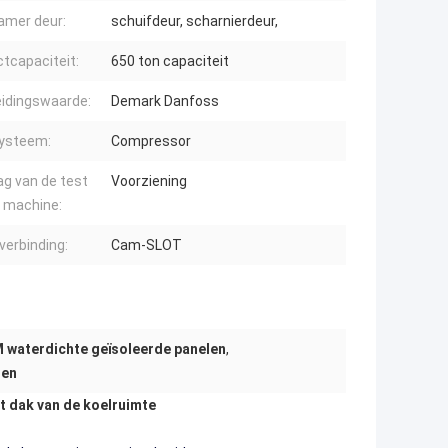
amer deur:
schuifdeur, scharnierdeur,
ctcapaciteit:
650 ton capaciteit
eidingswaarde:
Demark Danfoss
ysteem:
Compressor
ag van de test
Voorziening
 machine:
verbinding:
Cam-SLOT
 waterdichte geïsoleerde panelen
,
len
t dak van de koelruimte