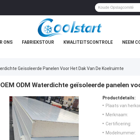
R ONS
FABRIEKSTOUR
KWALITEITSCONTROLE
NEEM C
dichte Geïsoleerde Panelen Voor Het Dak Van De Koelruimte
OEM ODM Waterdichte geïsoleerde panelen voor
Productdetails:
Plaats van herko
Merknaam:
Certificering:
Modelnummer: