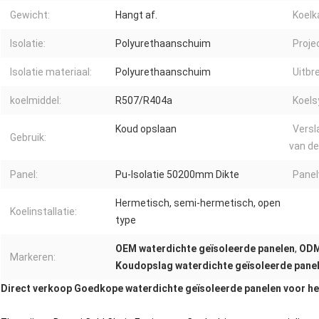
Gewicht:
Hangt af.
Koelk
Isolatie:
Polyurethaanschuim
Proje
Isolatie materiaal:
Polyurethaanschuim
Uitbr
koelmiddel:
R507/R404a
Koels
Koud opslaan
Versl
Gebruik:
van de
Panel:
Pu-Isolatie 50200mm Dikte
Panel
Hermetisch, semi-hermetisch, open
Koelinstallatie:
type
OEM waterdichte geïsoleerde panelen
,
ODM
Markeren:
Koudopslag waterdichte geïsoleerde pane
Direct verkoop Goedkope waterdichte geïsoleerde panelen voor he