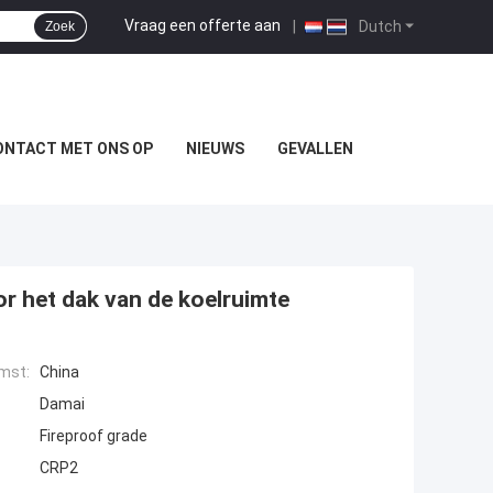
Vraag een offerte aan
|
Dutch
Zoek
ONTACT MET ONS OP
NIEUWS
GEVALLEN
 het dak van de koelruimte
mst:
China
Damai
Fireproof grade
CRP2