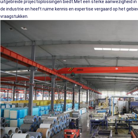
uitgebreide projectoplossingen biedt.Met een sterke aanwezigheid in de 
de industrie en heeft ruime kennis en expertise vergaard op het geb
vraagstukken.