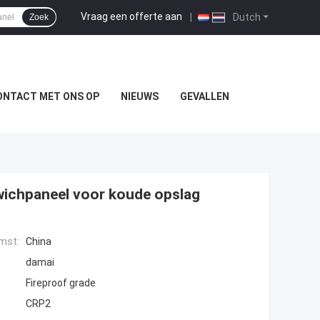
Vraag een offerte aan
|
Dutch
Zoek
ONTACT MET ONS OP
NIEUWS
GEVALLEN
ichpaneel voor koude opslag
mst:
China
damai
Fireproof grade
CRP2