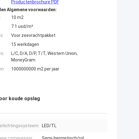
Productenbrochure PDF
den Algemene voorwaarden:
:
10 m2
7.1 usd/m²
s:
Voor zeevrachtpakket
15 werkdagen
es:
L/C, D/A, D/P, T/T, Western Union,
MoneyGram
en:
1000000000 m2 per jaar
oor koude opslag
erlichtingssysteem:
LED/TL
ype compressor:
Semi-hermetisch/rol