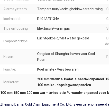
Alarmsysteem:
Temperatuur/vochtigheidswaarschuwing
C
koelmiddel:
R404A/R134A
C
Tipe ontdooiing:
Elektrisch/warm gas
V
Luchtgekoeld/Met water gekoeld
D
Evaporatortype:
de
Qingdao of Shanghai haven voor Cool
Haven:
P
Room
Functie:
Koelruimte - Vers bewaren
200 mm warmte-isolatie-sandwichpaneel
,
15
Markeren:
100 mm koudopslagwandpanelen
100 mm 150 mm 200 mm warmte-isolatie Pu-sandwichpaneel voor 
Zhejiang Damai Cold Chain Equipment Co., Ltd. is een gerenommeerd en 