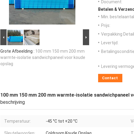
Document:
Betalen & Verzen
Min. bestelaantal
Prijs:
Verpakking Detail
Levertijd:
Grote Afbeelding :
100 mm 150 mm 200 mm
Betalingsconditi
warmte-isolatie sandwichpaneel voor koude
opslag
Levering vermog
Contact
100 mm 150 mm 200 mm warmte-isolatie sandwichpaneel v
beschrijving
Temperatuur:
-45 °C tot +20 °C
V
Sleutelwoorden:
Coldroom Koude Opslag
T