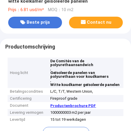
witte koelkamer geïsoleerde panelen
Prijs：6.81 usd/m²
MOQ：10 m2
Beste prijs
Contact nu
Productomschrijving
De Comités van de
polyurethaansandwich
,
Hoog licht
Geïsoleerde panelen van
polyurethaan voor koudkamers
,
Witte koudkamer geïsoleerde panelen
Betalingscondities
L/C, T/T, Western Union,
Certificering
Fireproof grade
Document
Productenbrochure PDF
Levering vermogen
1000000003 m2 per jaar
Levertijd
15 tot 19 werkdagen