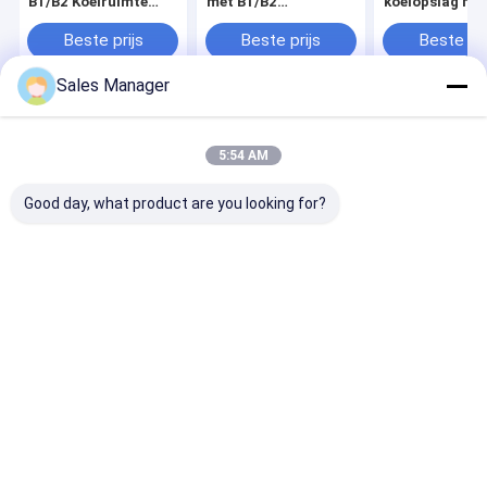
B1/B2 Koelruimte
met B1/B2
koelopslag me
Wandpanelen voor
brandwerend gehalte
koelpanelsyst
klantvereisten
en automatisch
Pu-dichtheid 3
Beste prijs
Beste prijs
Beste pri
ontdooien
Sales Manager
Thuis
Ongeveer ons
Contacteer ons
Sitemap
Privacybeleid
5:54 AM
Kwaliteit
condenserende eenheid
China Fabriek.Copyright © 2026
Shenzhen Coolstart Refrigeration Equipment Co., Ltd. All Rights
Good day, what product are you looking for?
Reserved.
Huis
Producten
Video's