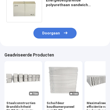
Energiebesparende
polyurethaan sandwich
panelen, witte koelkamer
geïsoleerde panelen
Doorgaan
Geadviseerde Producten
Staalconstructies
Schuifdeur
Maximaliseer 
Branddichtheid
koudkamerpaneel
efficiëntie van