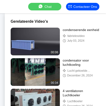
Chat
Contacteer Ons
Gerelateerde Video's
condenserende eenheid
fabrieksvideo
July 03, 2024
00:06
condensator voor
luchtkoeling
Lucht gekoelde
condensator
December 26, 2024
00:34
4 ventilatoren
Luchtkoeler
Luchtkoeler