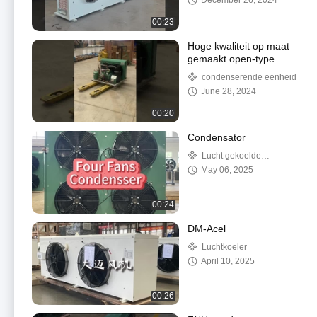
December 26, 2024
00:23
Hoge kwaliteit op maat
gemaakt open-type
condensatie-eenheid
condenserende eenheid
koelsysteem
June 28, 2024
luchtkoeling voor koude
kamer
00:20
Condensator
Lucht gekoelde
condensator
May 06, 2025
00:24
DM-Acel
Luchtkoeler
April 10, 2025
00:26